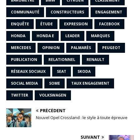
BAROMÈTRE
BMW
CITROËN
CLASSEMENT
COMMUNAUTÉ
CONSTRUCTEURS
ENGAGEMENT
ENQUÊTE
ÉTUDE
EXPRESSION
FACEBOOK
HONDA
HONDA E
LEADER
MARQUES
MERCEDES
OPINION
PALMARÈS
PEUGEOT
PUBLICATION
RELATIONNEL
RENAULT
RÉSEAUX SOCIAUX
SEAT
SKODA
SOCIAL MEDIA
SOME
TAUX ENGAGEMENT
TWITTER
VOLKSWAGEN
PRÉCÉDENT
Nouvel Opel Crossland : le style à toute épreuve
SUIVANT