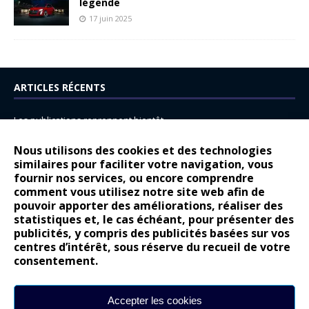
légende
17 juin 2025
ARTICLES RÉCENTS
Les publications reprennent bientôt…
DS N°8 : Oui, les français vont parfois trop loin.
Nous utilisons des cookies et des technologies
14 juillet : nouveau film de marque pour Citroën
similaires pour faciliter votre navigation, vous
fournir nos services, ou encore comprendre
Renault Espace : voyage, voyage…
comment vous utilisez notre site web afin de
pouvoir apporter des améliorations, réaliser des
Peugeot E-208 GTi : naissance d’une légende
statistiques et, le cas échéant, pour présenter des
publicités, y compris des publicités basées sur vos
COMMENTAIRES RÉCENTS
centres d’intérêt, sous réserve du recueil de votre
consentement.
Bernard Dardart
dans
Dacia Sandero : pour les gens vrais
Gilly
dans
Citroën ë-C3 : la révolution a commencé
Accepter les cookies