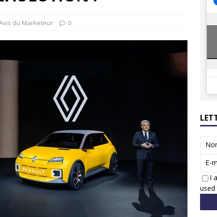
ions reprennent bientôt…
ACTUS
8 : Oui, les français vont parfois trop loin.
ACTUS
Avis du Marketeur
0
LET
No
E-m
I 
used 