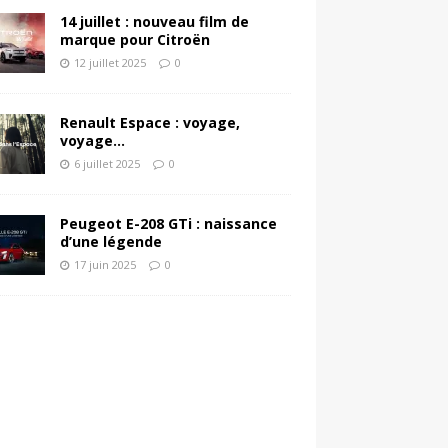
14 juillet : nouveau film de
marque pour Citroën
12 juillet 2025
0
Renault Espace : voyage,
voyage…
6 juillet 2025
0
Peugeot E-208 GTi : naissance
d’une légende
17 juin 2025
0