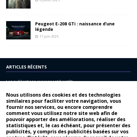
Peugeot E-208 GTi : naissance d’une
légende
17 juin 2025
ARTICLES RÉCENTS
Les publications reprennent bientôt…
DS N°8 : Oui, les français vont parfois trop loin.
Nous utilisons des cookies et des technologies
14 juillet : nouveau film de marque pour Citroën
similaires pour faciliter votre navigation, vous
fournir nos services, ou encore comprendre
Renault Espace : voyage, voyage…
comment vous utilisez notre site web afin de
pouvoir apporter des améliorations, réaliser des
Peugeot E-208 GTi : naissance d’une légende
statistiques et, le cas échéant, pour présenter des
publicités, y compris des publicités basées sur vos
COMMENTAIRES RÉCENTS