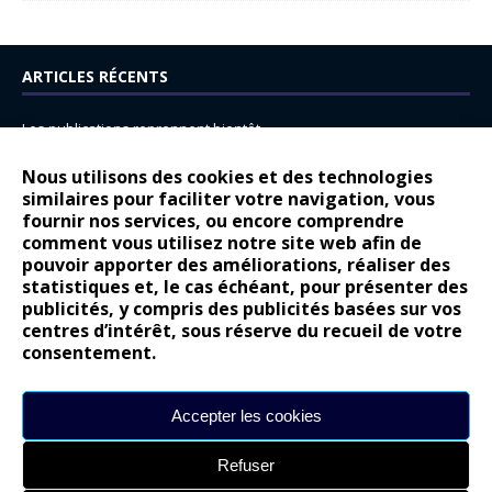
ARTICLES RÉCENTS
Les publications reprennent bientôt…
DS N°8 : Oui, les français vont parfois trop loin.
Nous utilisons des cookies et des technologies
similaires pour faciliter votre navigation, vous
14 juillet : nouveau film de marque pour Citroën
fournir nos services, ou encore comprendre
Renault Espace : voyage, voyage…
comment vous utilisez notre site web afin de
pouvoir apporter des améliorations, réaliser des
Peugeot E-208 GTi : naissance d’une légende
statistiques et, le cas échéant, pour présenter des
publicités, y compris des publicités basées sur vos
COMMENTAIRES RÉCENTS
centres d’intérêt, sous réserve du recueil de votre
consentement.
Bernard Dardart
dans
Dacia Sandero : pour les gens vrais
Gilly
dans
Citroën ë-C3 : la révolution a commencé
Accepter les cookies
gyo
dans
Alpine A290 : L’irrésistible attraction de la légèreté
Refuser
leroy
dans
Lancia Ypsilon : naturellement envoûtante ?