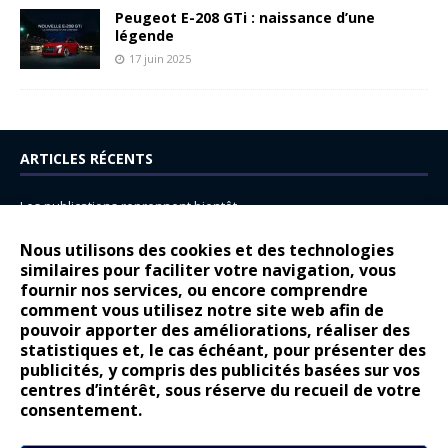
Peugeot E-208 GTi : naissance d’une
légende
17 juin 2025
ARTICLES RÉCENTS
Les publications reprennent bientôt…
DS N°8 : Oui, les français vont parfois trop loin.
Nous utilisons des cookies et des technologies
14 juillet : nouveau film de marque pour Citroën
similaires pour faciliter votre navigation, vous
fournir nos services, ou encore comprendre
Renault Espace : voyage, voyage…
comment vous utilisez notre site web afin de
pouvoir apporter des améliorations, réaliser des
Peugeot E-208 GTi : naissance d’une légende
statistiques et, le cas échéant, pour présenter des
publicités, y compris des publicités basées sur vos
COMMENTAIRES RÉCENTS
centres d’intérêt, sous réserve du recueil de votre
consentement.
Bernard Dardart
dans
Dacia Sandero : pour les gens vrais