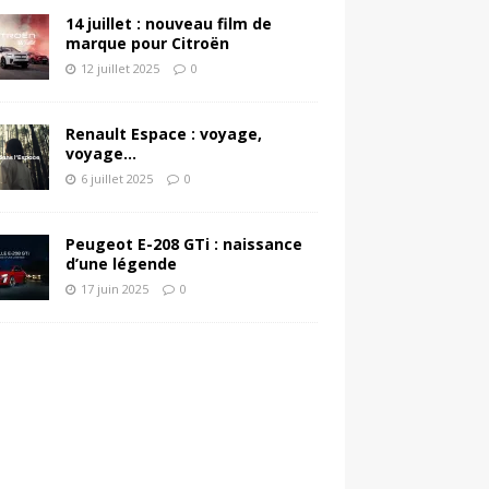
14 juillet : nouveau film de
marque pour Citroën
12 juillet 2025
0
Renault Espace : voyage,
voyage…
6 juillet 2025
0
Peugeot E-208 GTi : naissance
d’une légende
17 juin 2025
0