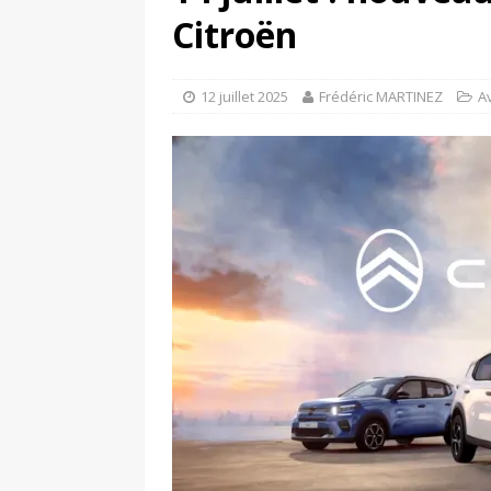
[ 17 juin 2025 ]
Peugeot E-20
Citroën
[ 11 avril 2020 ]
#StayHome :
12 juillet 2025
Frédéric MARTINEZ
A