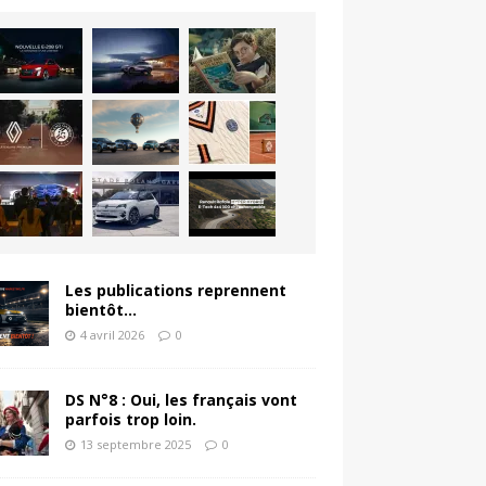
Les publications reprennent
bientôt…
4 avril 2026
0
DS N°8 : Oui, les français vont
parfois trop loin.
13 septembre 2025
0