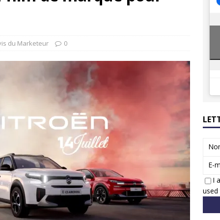
8 GTi : naissance d’une légende
ACTUS
 Honda dévoile un spot publicitaire… confiné!
ACTUS
vis du Marketeur
0
LET
No
E-m
I 
used 