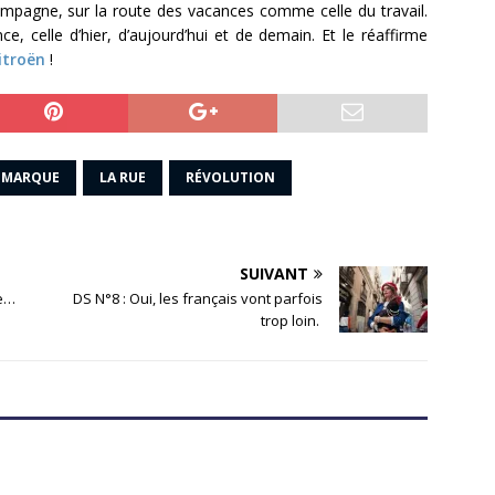
campagne, sur la route des vacances comme celle du travail.
nce, celle d’hier, d’aujourd’hui et de demain. Et le réaffirme
itroën
!
E MARQUE
LA RUE
RÉVOLUTION
SUIVANT
ge…
DS N°8 : Oui, les français vont parfois
trop loin.