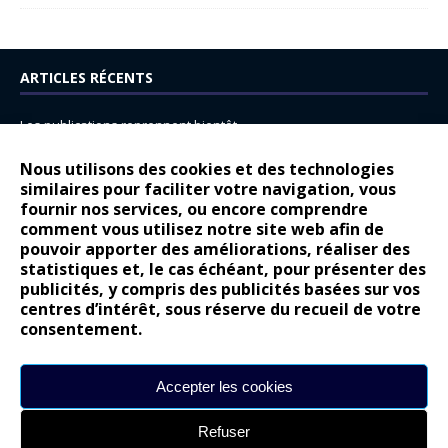
ARTICLES RÉCENTS
Les publications reprennent bientôt…
DS N°8 : Oui, les français vont parfois trop loin.
Nous utilisons des cookies et des technologies
14 juillet : nouveau film de marque pour Citroën
similaires pour faciliter votre navigation, vous
fournir nos services, ou encore comprendre
Renault Espace : voyage, voyage…
comment vous utilisez notre site web afin de
pouvoir apporter des améliorations, réaliser des
Peugeot E-208 GTi : naissance d’une légende
statistiques et, le cas échéant, pour présenter des
publicités, y compris des publicités basées sur vos
COMMENTAIRES RÉCENTS
centres d’intérêt, sous réserve du recueil de votre
consentement.
Bernard Dardart
dans
Dacia Sandero : pour les gens vrais
Gilly
dans
Citroën ë-C3 : la révolution a commencé
Accepter les cookies
gyo
dans
Alpine A290 : L’irrésistible attraction de la légèreté
Refuser
leroy
dans
Lancia Ypsilon : naturellement envoûtante ?