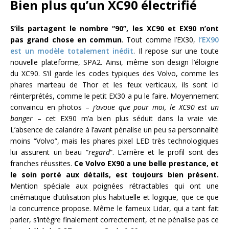
Bien plus qu’un XC90 électrifié
S’ils partagent le nombre “90”, les XC90 et EX90 n’ont
pas grand chose en commun
. Tout comme l’EX30,
l’EX90
est un modèle totalement inédit
. Il repose sur une toute
nouvelle plateforme, SPA2. Ainsi, même son design l’éloigne
du XC90. S’il garde les codes typiques des Volvo, comme les
phares marteau de Thor et les feux verticaux, ils sont ici
réinterprétés, comme le petit EX30 a pu le faire. Moyennement
convaincu en photos –
j’avoue que pour moi, le XC90 est un
banger
– cet EX90 m’a bien plus séduit dans la vraie vie.
L’absence de calandre à l’avant pénalise un peu sa personnalité
moins “Volvo”, mais les phares pixel LED très technologiques
lui assurent un beau “
regard
“. L’arrière et le profil sont des
franches réussites.
Ce Volvo EX90 a une belle prestance, et
le soin porté aux détails, est toujours bien présent.
Mention spéciale aux poignées rétractables qui ont une
cinématique d’utilisation plus habituelle et logique, que ce que
la concurrence propose. Même le fameux Lidar, qui a tant fait
parler, s’intègre finalement correctement, et ne pénalise pas ce