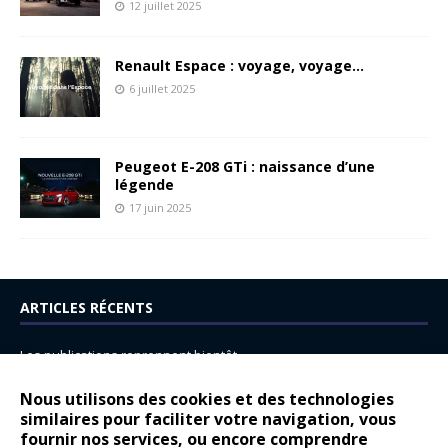
12 juillet 2025
Renault Espace : voyage, voyage…
6 juillet 2025
Peugeot E-208 GTi : naissance d’une
légende
17 juin 2025
ARTICLES RÉCENTS
Les publications reprennent bientôt…
DS N°8 : Oui, les français vont parfois trop loin.
Nous utilisons des cookies et des technologies
similaires pour faciliter votre navigation, vous
14 juillet : nouveau film de marque pour Citroën
fournir nos services, ou encore comprendre