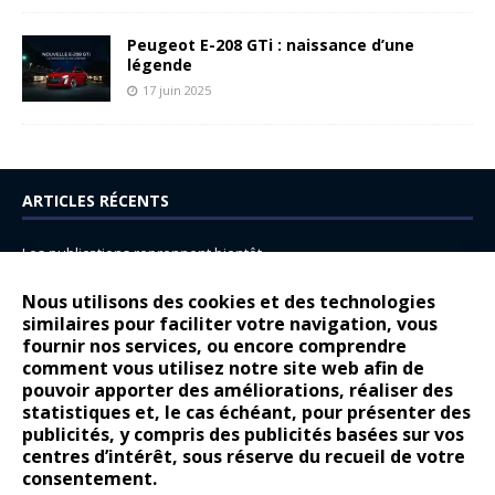
Peugeot E-208 GTi : naissance d’une
légende
17 juin 2025
ARTICLES RÉCENTS
Les publications reprennent bientôt…
DS N°8 : Oui, les français vont parfois trop loin.
Nous utilisons des cookies et des technologies
14 juillet : nouveau film de marque pour Citroën
similaires pour faciliter votre navigation, vous
fournir nos services, ou encore comprendre
Renault Espace : voyage, voyage…
comment vous utilisez notre site web afin de
pouvoir apporter des améliorations, réaliser des
Peugeot E-208 GTi : naissance d’une légende
statistiques et, le cas échéant, pour présenter des
publicités, y compris des publicités basées sur vos
COMMENTAIRES RÉCENTS
centres d’intérêt, sous réserve du recueil de votre
consentement.
Bernard Dardart
dans
Dacia Sandero : pour les gens vrais