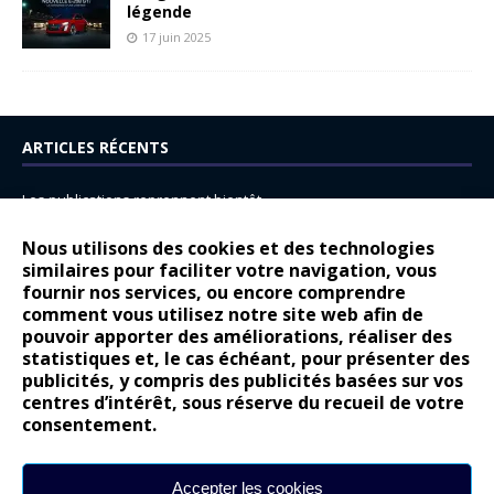
légende
17 juin 2025
ARTICLES RÉCENTS
Les publications reprennent bientôt…
DS N°8 : Oui, les français vont parfois trop loin.
Nous utilisons des cookies et des technologies
14 juillet : nouveau film de marque pour Citroën
similaires pour faciliter votre navigation, vous
fournir nos services, ou encore comprendre
Renault Espace : voyage, voyage…
comment vous utilisez notre site web afin de
pouvoir apporter des améliorations, réaliser des
Peugeot E-208 GTi : naissance d’une légende
statistiques et, le cas échéant, pour présenter des
publicités, y compris des publicités basées sur vos
COMMENTAIRES RÉCENTS
centres d’intérêt, sous réserve du recueil de votre
consentement.
Bernard Dardart
dans
Dacia Sandero : pour les gens vrais
Gilly
dans
Citroën ë-C3 : la révolution a commencé
Accepter les cookies