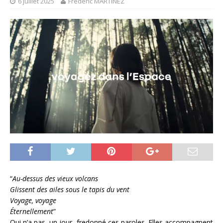
6 juillet 2025
Frédéric MARTINEZ
“
Au-dessus des vieux volcans
Glissent des ailes sous le tapis du vent
Voyage, voyage
Éternellement
”
Qui n’a pas, un jour, fredonné ces paroles. Elles accompagnent