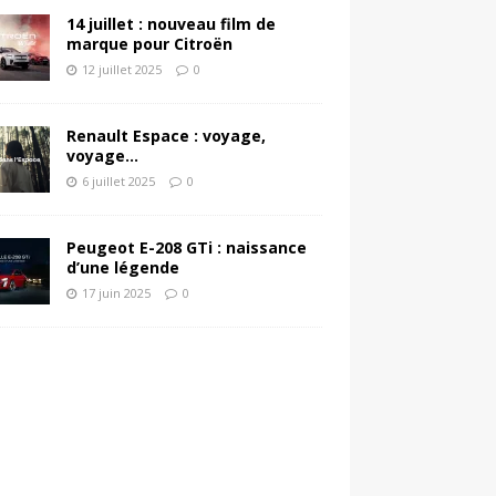
14 juillet : nouveau film de
marque pour Citroën
12 juillet 2025
0
Renault Espace : voyage,
voyage…
6 juillet 2025
0
Peugeot E-208 GTi : naissance
d’une légende
17 juin 2025
0