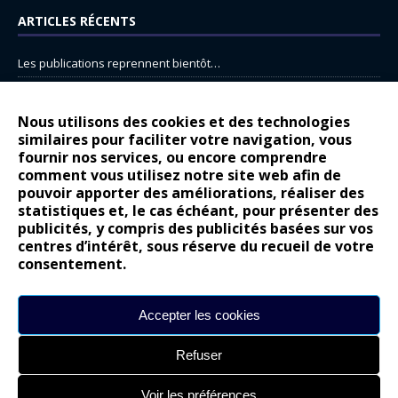
ARTICLES RÉCENTS
Les publications reprennent bientôt…
DS N°8 : Oui, les français vont parfois trop loin.
14 juillet : nouveau film de marque pour Citroën
Nous utilisons des cookies et des technologies
similaires pour faciliter votre navigation, vous
Renault Espace : voyage, voyage…
fournir nos services, ou encore comprendre
Peugeot E-208 GTi : naissance d’une légende
comment vous utilisez notre site web afin de
pouvoir apporter des améliorations, réaliser des
statistiques et, le cas échéant, pour présenter des
COMMENTAIRES RÉCENTS
publicités, y compris des publicités basées sur vos
centres d’intérêt, sous réserve du recueil de votre
Bernard Dardart
dans
Dacia Sandero : pour les gens vrais
consentement.
Gilly
dans
Citroën ë-C3 : la révolution a commencé
gyo
dans
Alpine A290 : L’irrésistible attraction de la légèreté
Accepter les cookies
leroy
dans
Lancia Ypsilon : naturellement envoûtante ?
Refuser
maria
dans
Nouvelle Opel Corsa : Yes of Corsa !
Voir les préférences