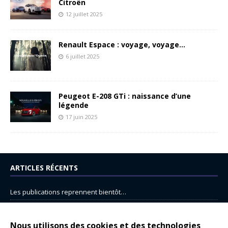
Citroën
12 juillet 2025
Renault Espace : voyage, voyage…
6 juillet 2025
Peugeot E-208 GTi : naissance d’une
légende
17 juin 2025
ARTICLES RÉCENTS
Les publications reprennent bientôt…
DS N°8 : Oui, les français vont parfois trop loin.
14 juillet : nouveau film de marque pour Citroën
Nous utilisons des cookies et des technologies