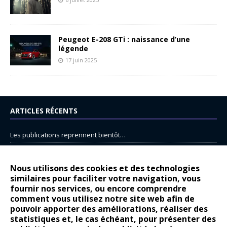
Peugeot E-208 GTi : naissance d’une
légende
17 juin 2025
ARTICLES RÉCENTS
Les publications reprennent bientôt…
DS N°8 : Oui, les français vont parfois trop loin.
14 juillet : nouveau film de marque pour Citroën
Nous utilisons des cookies et des technologies
similaires pour faciliter votre navigation, vous
Renault Espace : voyage, voyage…
fournir nos services, ou encore comprendre
Peugeot E-208 GTi : naissance d’une légende
comment vous utilisez notre site web afin de
pouvoir apporter des améliorations, réaliser des
statistiques et, le cas échéant, pour présenter des
COMMENTAIRES RÉCENTS