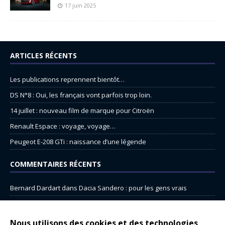
17 juin 2025
ARTICLES RÉCENTS
Les publications reprennent bientôt…
DS N°8 : Oui, les français vont parfois trop loin.
14 juillet : nouveau film de marque pour Citroën
Renault Espace : voyage, voyage…
Peugeot E-208 GTi : naissance d’une légende
COMMENTAIRES RÉCENTS
Bernard Dardart
dans
Dacia Sandero : pour les gens vrais
Gilly
dans
Citroën ë-C3 : la révolution a commencé
gyo
dans
Alpine A290 : L’irrésistible attraction de la légèreté
Nous utilisons des cookies et des technologies