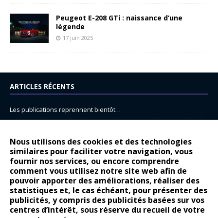
Peugeot E-208 GTi : naissance d’une
légende
17 juin 2025
ARTICLES RÉCENTS
Les publications reprennent bientôt…
DS N°8 : Oui, les français vont parfois trop loin.
14 juillet : nouveau film de marque pour Citroën
Nous utilisons des cookies et des technologies
similaires pour faciliter votre navigation, vous
Renault Espace : voyage, voyage…
fournir nos services, ou encore comprendre
Peugeot E-208 GTi : naissance d’une légende
comment vous utilisez notre site web afin de
pouvoir apporter des améliorations, réaliser des
statistiques et, le cas échéant, pour présenter des
COMMENTAIRES RÉCENTS
publicités, y compris des publicités basées sur vos
centres d’intérêt, sous réserve du recueil de votre
Bernard Dardart
dans
Dacia Sandero : pour les gens vrais