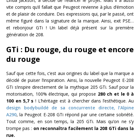
Linda Jackson, a décidé de relancer le projet. Mais il a aussi
vite compris qu’il fallait que Peugeot revienne à plus d’émotion
et de plaisir de conduire. Des expressions qui, par le passé, ont
même figuré dans la signature de la marque. Ainsi, exit PSE…
et rebonjour GTi ! Un label déjà présent sur la première
génération de 208.
GTi : Du rouge, du rouge et encore
du rouge
Sauf que cette fois, c’est aux origines du label que la marque a
décidé de puiser l’inspiration. Ainsi, la nouvelle Peugeot E-208
GTi s’inspire directement de la mythique 205 GTi. Sauf pour la
motorisation, 100% électrique, qui propose
280 ch et le 0 à
100 en 5,7 s
! L’héritage est à chercher dans l’esthétique. Au
design bodybuildé de sa concurrente directe, l’Alpine
A290
, la Peugeot E-208 GTi répond par une certaine sobriété.
Tout comme, en son temps, la 205 GTi. Mais qu’on ne s’y
trompe pas :
on reconnaîtra facilement la 208 GTi dans la
rue.