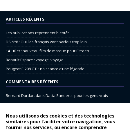
ARTICLES RÉCENTS
Les publications reprennent bientôt…
DS N°8 : Oui, les français vont parfois trop loin.
14 juillet : nouveau film de marque pour Citroën
Renault Espace : voyage, voyage…
Peugeot E-208 GTi : naissance d’une légende
COMMENTAIRES RÉCENTS
Bernard Dardart
dans
Dacia Sandero : pour les gens vrais
Gilly
dans
Citroën ë-C3 : la révolution a commencé
gyo
dans
Alpine A290 : L’irrésistible attraction de la légèreté
Nous utilisons des cookies et des technologies
similaires pour faciliter votre navigation, vous
leroy
dans
Lancia Ypsilon : naturellement envoûtante ?
fournir nos services, ou encore comprendre