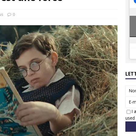
8 GTi : naissance d’une légende
ACTUS
 Honda dévoile un spot publicitaire… confiné!
ACTUS
us
0
LET
No
E-m
I 
used 