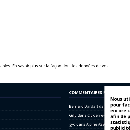
rables.
En savoir plus sur la façon dont les données de vos
COMMENTAIRES RÉCENTS
Nous uti
pour fac
Bernard Dardart
dans
Dacia Sande
encore 
Gilly
dans
Citroën ë-C3 : la révolu
afin de 
statisti
gyo
dans
Alpine A290 : L’irrésistibl
publicit