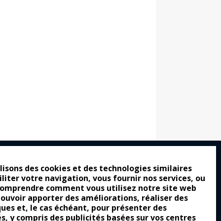
lisons des cookies et des technologies similaires
iliter votre navigation, vous fournir nos services, ou
ro : pour les gens vrais
comprendre comment vous utilisez notre site web
tion a commencé
pouvoir apporter des améliorations, réaliser des
ques et, le cas échéant, pour présenter des
e attraction de la légèreté
és, y compris des publicités basées sur vos centres