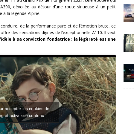
ique en F1 au Grand Prix de Hongrie en 2021. Une épopée qui
 l’A390, dévoilée au détour d’une route sinueuse à un petit
à la légende Alpine.
 conduire, de la performance pure et de l’émotion brute, ce
ffre des sensations dignes de l’exceptionnelle A110. Il veut
idèle à sa conviction fondatrice : la légèreté est une
ur accepter les cookies de
g et activer ce contenu