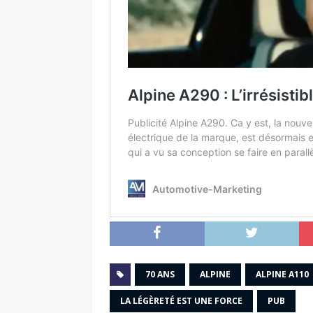
70 ANS
ALPINE
ALPINE A110
LA LÉGÈRETÉ EST UNE FORCE
PUB