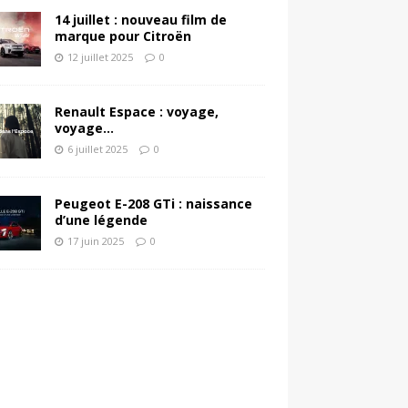
14 juillet : nouveau film de
marque pour Citroën
12 juillet 2025
0
Renault Espace : voyage,
voyage…
6 juillet 2025
0
Peugeot E-208 GTi : naissance
d’une légende
17 juin 2025
0