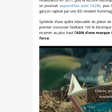
renaissance en 2017, puis la victoire histor
se poursuit
aujourd’hui avec l’A290
, puis
garçon captivé par une BD rendant hommage 
Symbole d’une quête inlassable du plaisir de
premier crossover fastback 100 % électrique o
incarner au plus haut
l’ADN d’une marque f
force.
Cliquez po
marketin