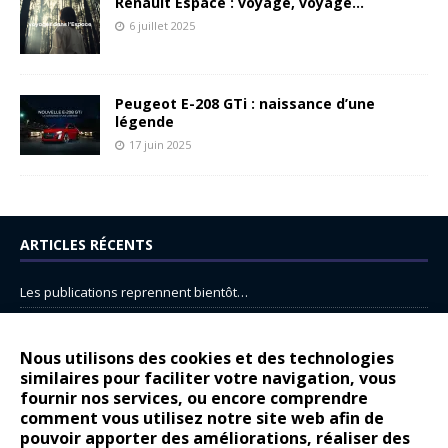
Renault Espace : voyage, voyage…
6 juillet 2025
Peugeot E-208 GTi : naissance d’une
légende
17 juin 2025
ARTICLES RÉCENTS
Les publications reprennent bientôt…
DS N°8 : Oui, les français vont parfois trop loin.
14 juillet : nouveau film de marque pour Citroën
Nous utilisons des cookies et des technologies
similaires pour faciliter votre navigation, vous
Renault Espace : voyage, voyage…
fournir nos services, ou encore comprendre
comment vous utilisez notre site web afin de
Peugeot E-208 GTi : naissance d’une légende
pouvoir apporter des améliorations, réaliser des