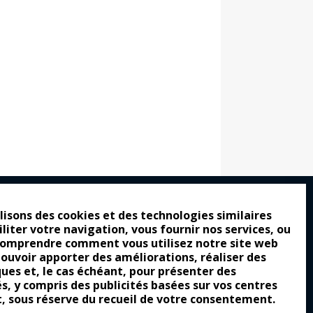
lisons des cookies et des technologies similaires
iliter votre navigation, vous fournir nos services, ou
ro : pour les gens vrais
comprendre comment vous utilisez notre site web
tion a commencé
pouvoir apporter des améliorations, réaliser des
ques et, le cas échéant, pour présenter des
e attraction de la légèreté
és, y compris des publicités basées sur vos centres
t, sous réserve du recueil de votre consentement.
llement envoûtante ?