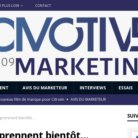
R PLUS LOIN
CONTACT
IENT
AVIS DU MARKETEUR
INTERVIEWS
ESSAIS
 : nouveau film de marque pour Citroën
AVIS DU MARKETEUR
ace : voyage, voyage…
ACTUS
SUI
eprennent bientôt…
8 GTi : naissance d’une légende
ACTUS
 Honda dévoile un spot publicitaire… confiné!
ACTUS
eprennent bientôt…