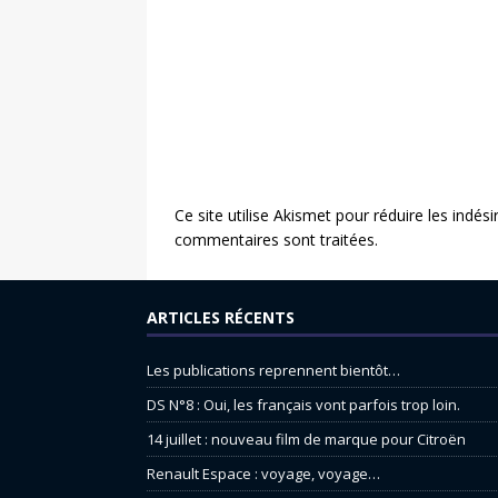
Ce site utilise Akismet pour réduire les indési
commentaires sont traitées
.
ARTICLES RÉCENTS
Les publications reprennent bientôt…
DS N°8 : Oui, les français vont parfois trop loin.
14 juillet : nouveau film de marque pour Citroën
Renault Espace : voyage, voyage…