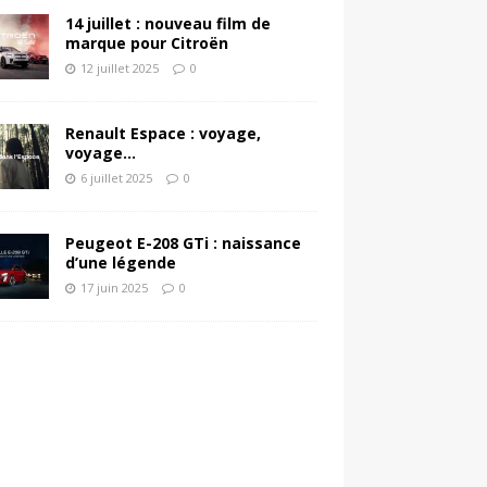
14 juillet : nouveau film de
marque pour Citroën
12 juillet 2025
0
Renault Espace : voyage,
voyage…
6 juillet 2025
0
Peugeot E-208 GTi : naissance
d’une légende
17 juin 2025
0