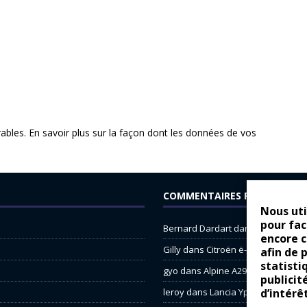
rables.
En savoir plus sur la façon dont les données de vos
COMMENTAIRES RÉCENTS
Nous uti
pour fac
Bernard Dardart
dans
Dacia Sande
encore 
Gilly
dans
Citroën ë-C3 : la révolu
afin de 
statisti
gyo
dans
Alpine A290 : L’irrésistibl
publicit
d’intérê
leroy
dans
Lancia Ypsilon : nature