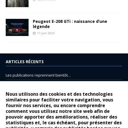
Peugeot E-208 GTi : naissance d’une
légende
17 juin 2025
ARTICLES RÉCENTS
Les publications reprennent bientôt…
DS N°8 : Oui, les français vont parfois trop loin.
14 juillet : nouveau film de marque pour Citroën
Nous utilisons des cookies et des technologies
similaires pour faciliter votre navigation, vous
Renault Espace : voyage, voyage…
fournir nos services, ou encore comprendre
Peugeot E-208 GTi : naissance d’une légende
comment vous utilisez notre site web afin de
pouvoir apporter des améliorations, réaliser des
statistiques et, le cas échéant, pour présenter des
COMMENTAIRES RÉCENTS