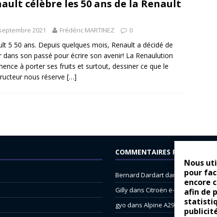
ault célèbre les 50 ans de la Renault
 septembre 2021
Frédéric MARTINEZ
0
lt 5 50 ans. Depuis quelques mois, Renault a décidé de
r dans son passé pour écrire son avenir! La Renaulution
nce à porter ses fruits et surtout, dessiner ce que le
ructeur nous réserve
[…]
COMMENTAIRES RÉCENTS
Nous uti
pour fac
Bernard Dardart
dans
Dacia Sande
encore 
Gilly
dans
Citroën ë-C3 : la révolu
afin de 
statisti
gyo
dans
Alpine A290 : L’irrésistibl
publicit