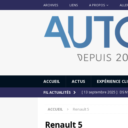
ARCHIVES
LIENS
A PROPOS
ALLE
ACCUEIL
ACTUS
EXPÉRIENCE CL
[ 13 septembre 2025 ]
DS N°
FIL ACTUALITÉS
[ 12 juillet 2025 ]
14 juillet
ACCUEIL
Renault 5
[ 6 juillet 2025 ]
Renault Esp
[ 17 juin 2025 ]
Peugeot E-20
Renault 5