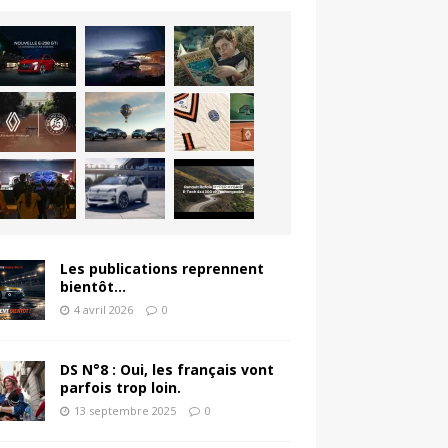
Les publications reprennent
bientôt…
4 avril 2026
0
DS N°8 : Oui, les français vont
parfois trop loin.
13 septembre 2025
0