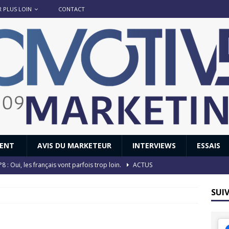
R PLUS LOIN
CONTACT
IENT
AVIS DU MARKETEUR
INTERVIEWS
ESSAIS
8 : Oui, les français vont parfois trop loin.
ACTUS
 : nouveau film de marque pour Citroën
AVIS DU MARKETEUR
SUI
ace : voyage, voyage…
ACTUS
8 GTi : naissance d’une légende
ACTUS