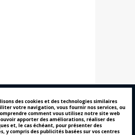
lisons des cookies et des technologies similaires
iliter votre navigation, vous fournir nos services, ou
ro : pour les gens vrais
comprendre comment vous utilisez notre site web
tion a commencé
pouvoir apporter des améliorations, réaliser des
ques et, le cas échéant, pour présenter des
e attraction de la légèreté
és, y compris des publicités basées sur vos centres