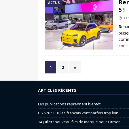
Ren
ACTUS
5 !
11
Renau
puise
comme
const
1
2
»
ARTICLES RÉCENTS
Les publications reprennent bientôt…
DS N°8 : Oui, les français vont parfois trop loin.
14 juillet : nouveau film de marque pour Citroën