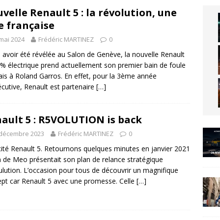
velle Renault 5 : la révolution, une
e française
mai 2024
Frédéric MARTINEZ
0
 avoir été révélée au Salon de Genève, la nouvelle Renault
% électrique prend actuellement son premier bain de foule
ais à Roland Garros. En effet, pour la 3ème année
cutive, Renault est partenaire
[…]
ault 5 : R5VOLUTION is back
 décembre 2023
Frédéric MARTINEZ
0
cité Renault 5. Retournons quelques minutes en janvier 2021
a de Meo présentait son plan de relance stratégique
lution. L’occasion pour tous de découvrir un magnifique
pt car Renault 5 avec une promesse. Celle
[…]