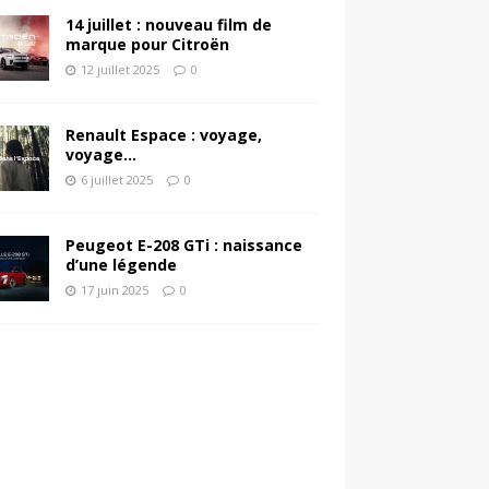
14 juillet : nouveau film de
marque pour Citroën
12 juillet 2025
0
Renault Espace : voyage,
voyage…
6 juillet 2025
0
Peugeot E-208 GTi : naissance
d’une légende
17 juin 2025
0