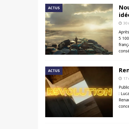
Nou
ACTUS
idé
30 
Après
5 100
franç
consé
Ren
ACTUS
17
Publi
: Luc
Renau
conce