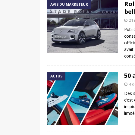
Rol
AVIS DU MARKETEUR
bel
21 
Publi
consé
offic
avait
cons
50 
ACTUS
4 
Des s
c’est
inspi
limit