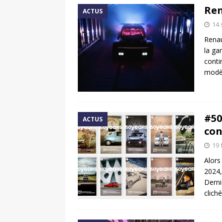
Ren
ACTUS
14
Renau
la ga
conti
modèl
#50
ACTUS
con
19 
Alors
2024,
Derni
clich