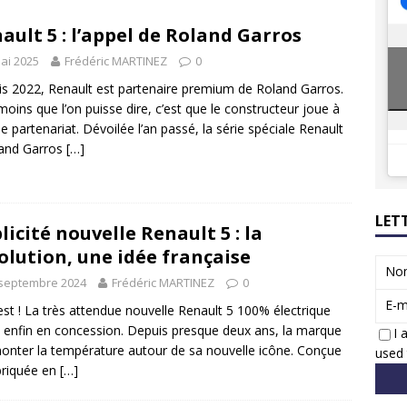
 Honda dévoile un spot publicitaire… confiné!
ACTUS
ault 5 : l’appel de Roland Garros
ions reprennent bientôt…
ACTUS
ai 2025
Frédéric MARTINEZ
0
s 2022, Renault est partenaire premium de Roland Garros.
 moins que l’on puisse dire, c’est que le constructeur joue à
le partenariat. Dévoilée l’an passé, la série spéciale Renault
land Garros
[…]
LET
licité nouvelle Renault 5 : la
olution, une idée française
No
 septembre 2024
Frédéric MARTINEZ
0
E-m
est ! La très attendue nouvelle Renault 5 100% électrique
e enfin en concession. Depuis presque deux ans, la marque
I 
monter la température autour de sa nouvelle icône. Conçue
used 
briquée en
[…]