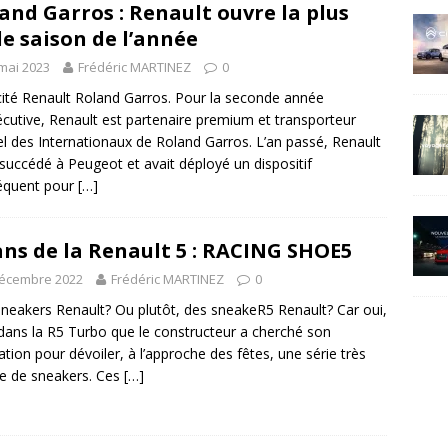
and Garros : Renault ouvre la plus
le saison de l’année
mai 2023
Frédéric MARTINEZ
0
cité Renault Roland Garros. Pour la seconde année
cutive, Renault est partenaire premium et transporteur
iel des Internationaux de Roland Garros. L’an passé, Renault
 succédé à Peugeot et avait déployé un dispositif
équent pour
[…]
ans de la Renault 5 : RACING SHOE5
décembre 2022
Frédéric MARTINEZ
0
neakers Renault? Ou plutôt, des sneakeR5 Renault? Car oui,
 dans la R5 Turbo que le constructeur a cherché son
ration pour dévoiler, à l’approche des fêtes, une série très
ée de sneakers. Ces
[…]