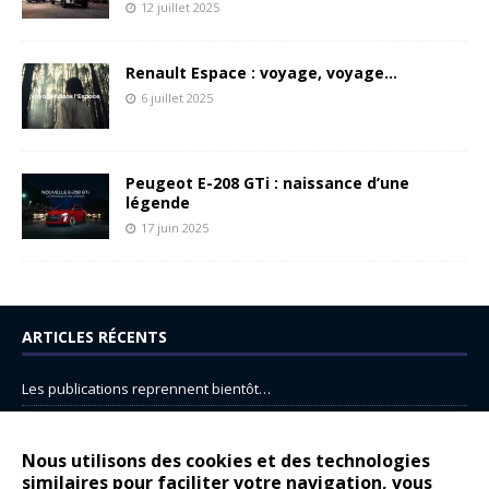
12 juillet 2025
Renault Espace : voyage, voyage…
6 juillet 2025
Peugeot E-208 GTi : naissance d’une
légende
17 juin 2025
ARTICLES RÉCENTS
Les publications reprennent bientôt…
DS N°8 : Oui, les français vont parfois trop loin.
14 juillet : nouveau film de marque pour Citroën
Nous utilisons des cookies et des technologies
similaires pour faciliter votre navigation, vous