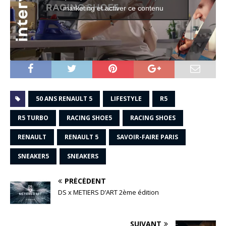
marketing et activer ce contenu
50 ANS RENAULT 5
LIFESTYLE
R5
R5 TURBO
RACING SHOE5
RACING SHOES
RENAULT
RENAULT 5
SAVOIR-FAIRE PARIS
SNEAKER5
SNEAKERS
PRÉCÉDENT
DS x METIERS D’ART 2ème édition
SUIVANT