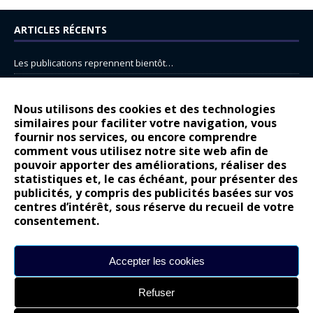
ARTICLES RÉCENTS
Les publications reprennent bientôt…
DS N°8 : Oui, les français vont parfois trop loin.
14 juillet : nouveau film de marque pour Citroën
Nous utilisons des cookies et des technologies
similaires pour faciliter votre navigation, vous
Renault Espace : voyage, voyage…
fournir nos services, ou encore comprendre
Peugeot E-208 GTi : naissance d’une légende
comment vous utilisez notre site web afin de
pouvoir apporter des améliorations, réaliser des
statistiques et, le cas échéant, pour présenter des
COMMENTAIRES RÉCENTS
publicités, y compris des publicités basées sur vos
centres d’intérêt, sous réserve du recueil de votre
Bernard Dardart
dans
Dacia Sandero : pour les gens vrais
consentement.
Gilly
dans
Citroën ë-C3 : la révolution a commencé
gyo
dans
Alpine A290 : L’irrésistible attraction de la légèreté
Accepter les cookies
leroy
dans
Lancia Ypsilon : naturellement envoûtante ?
Refuser
maria
dans
Nouvelle Opel Corsa : Yes of Corsa !