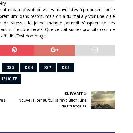
péry
 en attendant d’avoir de vraies nouveautés à proposer, abuse
 “premium” dans l’esprit, mais on a du mal à y voir une vraie
e de vitesse, la jeune marque pourrait s’inspirer de ses
ment sur le côté décalé. Que ce soit sur les produits comme
’affadir. C’est dommage.
DS 3
DS 4
DS 7
DS 9
PUBLICITÉ
SUIVANT
très
Nouvelle Renault 5 : la révolution, une
idée française