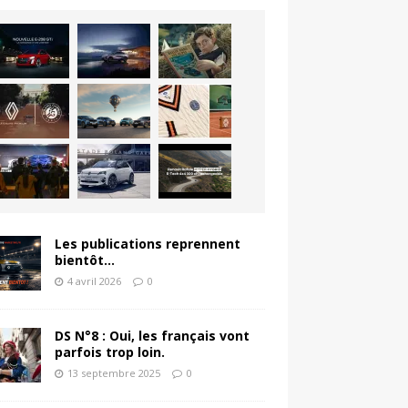
Les publications reprennent
bientôt…
4 avril 2026
0
DS N°8 : Oui, les français vont
parfois trop loin.
13 septembre 2025
0