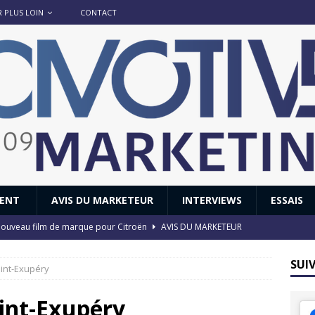
R PLUS LOIN
CONTACT
IENT
AVIS DU MARKETEUR
INTERVIEWS
ESSAIS
 : nouveau film de marque pour Citroën
AVIS DU MARKETEUR
ace : voyage, voyage…
ACTUS
SUI
aint-Exupéry
8 GTi : naissance d’une légende
ACTUS
 Honda dévoile un spot publicitaire… confiné!
ACTUS
aint-Exupéry