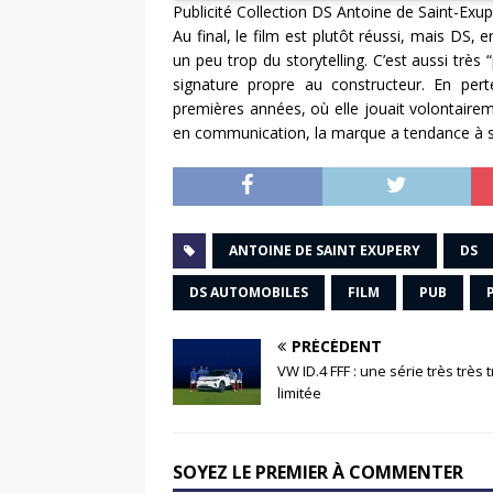
Publicité Collection DS Antoine de Saint-Exu
Au final, le film est plutôt réussi, mais DS,
un peu trop du storytelling. C’est aussi très
signature propre au constructeur. En pert
premières années, où elle jouait volontaire
en communication, la marque a tendance à s
ANTOINE DE SAINT EXUPERY
DS
DS AUTOMOBILES
FILM
PUB
PRÉCÉDENT
VW ID.4 FFF : une série très très 
limitée
SOYEZ LE PREMIER À COMMENTER