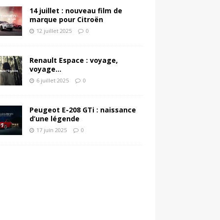
14 juillet : nouveau film de
marque pour Citroën
12 juillet 2025
0
Renault Espace : voyage,
voyage…
6 juillet 2025
0
Peugeot E-208 GTi : naissance
d’une légende
17 juin 2025
0