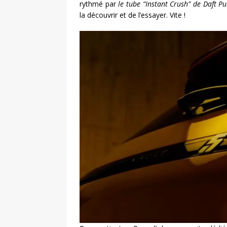
rythmé par
le tube “Instant Crush” de Daft P
la découvrir et de l’essayer. Vite !