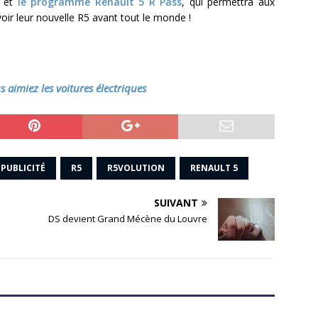
é et
le programme Renault 5 R Pass
, qui permettra aux
oir leur nouvelle R5 avant tout le monde !
 aimiez les voitures électriques
PUBLICITÉ
R5
R5VOLUTION
RENAULT 5
SUIVANT
DS devient Grand Mécène du Louvre