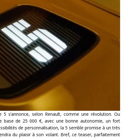
lle 5 s’annonce, selon Renault, comme une révolution. Ou
f de base de 25 000 €, avec une bonne autonomie, un fort
ibilités de personnalisation, la 5 semble promise à un très
ndra du plaisir à son volant. Bref, ce teaser, parfaitement