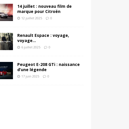
14 juillet : nouveau film de
marque pour Citroën
12 juillet 2025
0
Renault Espace : voyage,
voyage…
6 juillet 2025
0
Peugeot E-208 GTi : naissance
d’une légende
17 juin 2025
0