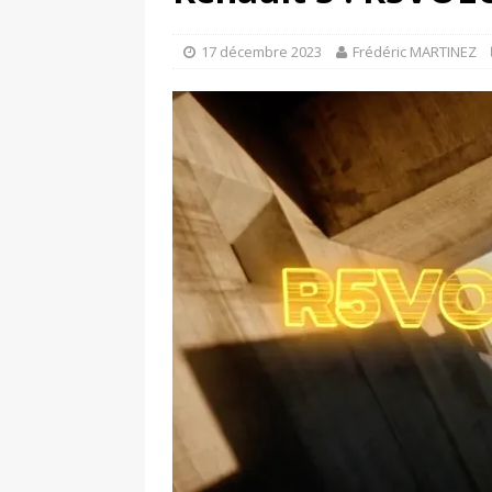
[ 17 juin 2025 ]
Peugeot E-20
[ 11 avril 2020 ]
#StayHome :
17 décembre 2023
Frédéric MARTINEZ