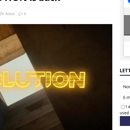
8 GTi : naissance d’une légende
ACTUS
 Honda dévoile un spot publicitaire… confiné!
ACTUS
Actus
0
LET
No
E-m
I 
used 