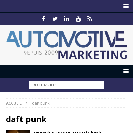
ACCUEIL
daft punk
daft punk
Renault 5 : R5VOLUTION is back