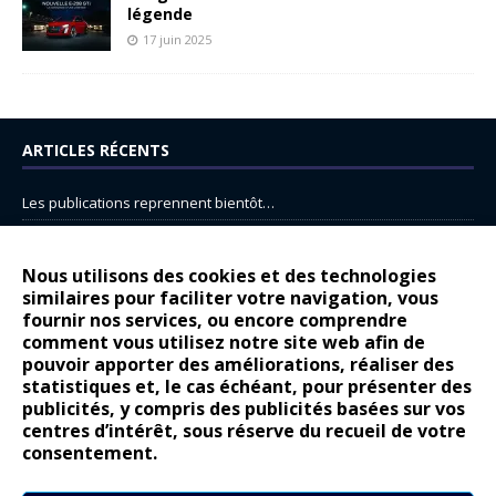
légende
17 juin 2025
ARTICLES RÉCENTS
Les publications reprennent bientôt…
DS N°8 : Oui, les français vont parfois trop loin.
14 juillet : nouveau film de marque pour Citroën
Nous utilisons des cookies et des technologies
similaires pour faciliter votre navigation, vous
Renault Espace : voyage, voyage…
fournir nos services, ou encore comprendre
Peugeot E-208 GTi : naissance d’une légende
comment vous utilisez notre site web afin de
pouvoir apporter des améliorations, réaliser des
statistiques et, le cas échéant, pour présenter des
COMMENTAIRES RÉCENTS
publicités, y compris des publicités basées sur vos
centres d’intérêt, sous réserve du recueil de votre
Bernard Dardart
dans
Dacia Sandero : pour les gens vrais
consentement.
Gilly
dans
Citroën ë-C3 : la révolution a commencé