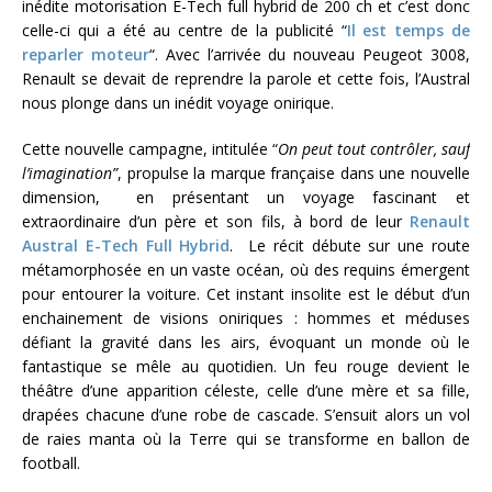
inédite motorisation E-Tech full hybrid de 200 ch et c’est donc
celle-ci qui a été au centre de la publicité “
Il est temps de
reparler moteur
“. Avec l’arrivée du nouveau Peugeot 3008,
Renault se devait de reprendre la parole et cette fois, l’Austral
nous plonge dans un inédit voyage onirique.
Cette nouvelle campagne, intitulée “
On peut tout contrôler, sauf
l’imagination”
, propulse la marque française dans une nouvelle
dimension, en présentant un voyage fascinant et
extraordinaire d’un père et son fils, à bord de leur
Renault
Austral E-Tech Full Hybrid
. Le récit débute sur une route
métamorphosée en un vaste océan, où des requins émergent
pour entourer la voiture. Cet instant insolite est le début d’un
enchainement de visions oniriques : hommes et méduses
défiant la gravité dans les airs, évoquant un monde où le
fantastique se mêle au quotidien. Un feu rouge devient le
théâtre d’une apparition céleste, celle d’une mère et sa fille,
drapées chacune d’une robe de cascade. S’ensuit alors un vol
de raies manta où la Terre qui se transforme en ballon de
football.