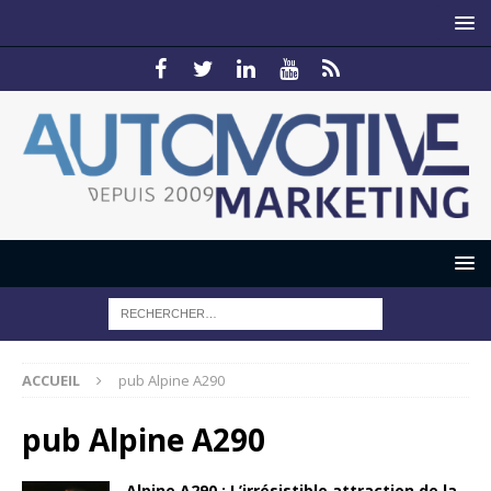
ACCUEIL
pub Alpine A290
pub Alpine A290
Alpine A290 : L’irrésistible attraction de la