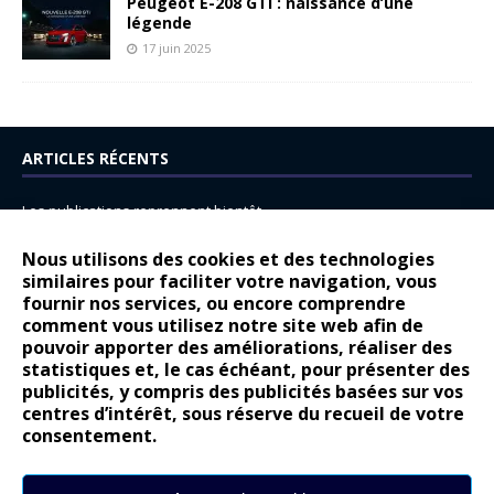
Peugeot E-208 GTi : naissance d’une
légende
17 juin 2025
ARTICLES RÉCENTS
Les publications reprennent bientôt…
DS N°8 : Oui, les français vont parfois trop loin.
Nous utilisons des cookies et des technologies
14 juillet : nouveau film de marque pour Citroën
similaires pour faciliter votre navigation, vous
fournir nos services, ou encore comprendre
Renault Espace : voyage, voyage…
comment vous utilisez notre site web afin de
pouvoir apporter des améliorations, réaliser des
Peugeot E-208 GTi : naissance d’une légende
statistiques et, le cas échéant, pour présenter des
publicités, y compris des publicités basées sur vos
COMMENTAIRES RÉCENTS
centres d’intérêt, sous réserve du recueil de votre
consentement.
Bernard Dardart
dans
Dacia Sandero : pour les gens vrais
Gilly
dans
Citroën ë-C3 : la révolution a commencé