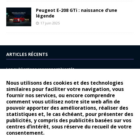
Peugeot E-208 GTi : naissance d’une
légende
17 juin 2025
ARTICLES RÉCENTS
Les publications reprennent bientôt…
DS N°8 : Oui, les français vont parfois trop loin.
Nous utilisons des cookies et des technologies
similaires pour faciliter votre navigation, vous
14 juillet : nouveau film de marque pour Citroën
fournir nos services, ou encore comprendre
Renault Espace : voyage, voyage…
comment vous utilisez notre site web afin de
pouvoir apporter des améliorations, réaliser des
Peugeot E-208 GTi : naissance d’une légende
statistiques et, le cas échéant, pour présenter des
publicités, y compris des publicités basées sur vos
COMMENTAIRES RÉCENTS
centres d’intérêt, sous réserve du recueil de votre
consentement.
Bernard Dardart
dans
Dacia Sandero : pour les gens vrais