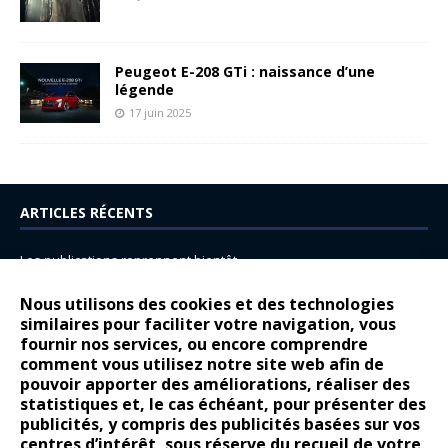
Peugeot E-208 GTi : naissance d’une
légende
17 juin 2025
ARTICLES RÉCENTS
Les publications reprennent bientôt…
DS N°8 : Oui, les français vont parfois trop loin.
Nous utilisons des cookies et des technologies
similaires pour faciliter votre navigation, vous
14 juillet : nouveau film de marque pour Citroën
fournir nos services, ou encore comprendre
Renault Espace : voyage, voyage…
comment vous utilisez notre site web afin de
pouvoir apporter des améliorations, réaliser des
Peugeot E-208 GTi : naissance d’une légende
statistiques et, le cas échéant, pour présenter des
publicités, y compris des publicités basées sur vos
COMMENTAIRES RÉCENTS
centres d’intérêt, sous réserve du recueil de votre