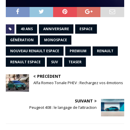
40 ANS
ANNIVERSAIRE
ESPACE
GÉNÉRATION
MONOSPACE
NOUVEAU RENAULT ESPACE
PREMIUM
RENAULT
RENAULT ESPACE
SUV
TEASER
PRÉCÉDENT
Alfa Romeo Tonale PHEV : Rechargez vos émotions
SUIVANT
Peugeot 408 : le langage de l’attraction