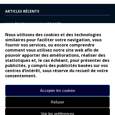
ARTICLES RÉCENTS
Les publications reprennent bientôt…
DS N°8 : Oui, les français vont parfois trop loin.
Nous utilisons des cookies et des technologies
14 juillet : nouveau film de marque pour Citroën
similaires pour faciliter votre navigation, vous
fournir nos services, ou encore comprendre
Renault Espace : voyage, voyage…
comment vous utilisez notre site web afin de
pouvoir apporter des améliorations, réaliser des
Peugeot E-208 GTi : naissance d’une légende
statistiques et, le cas échéant, pour présenter des
publicités, y compris des publicités basées sur vos
COMMENTAIRES RÉCENTS
centres d’intérêt, sous réserve du recueil de votre
consentement.
Bernard Dardart
dans
Dacia Sandero : pour les gens vrais
Gilly
dans
Citroën ë-C3 : la révolution a commencé
Accepter les cookies
gyo
dans
Alpine A290 : L’irrésistible attraction de la légèreté
Refuser
leroy
dans
Lancia Ypsilon : naturellement envoûtante ?
maria
dans
Nouvelle Opel Corsa : Yes of Corsa !
Voir les préférences