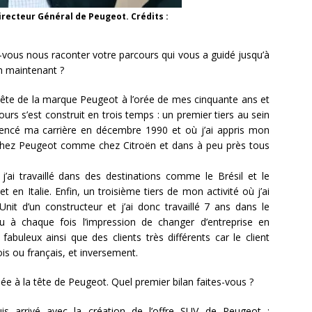
irecteur Général de Peugeot. Crédits :
-vous nous raconter votre parcours qui vous a guidé jusqu’à
an maintenant ?
a tête de la marque Peugeot à l’orée de mes cinquante ans et
rs s’est construit en trois temps : un premier tiers au sein
encé ma carrière en décembre 1990 et où j’ai appris mon
 chez Peugeot comme chez Citroën et dans à peu près tous
j’ai travaillé dans des destinations comme le Brésil et le
 en Italie. Enfin, un troisième tiers de mon activité où j’ai
nit d’un constructeur et j’ai donc travaillé 7 ans dans le
u à chaque fois l’impression de changer d’entreprise en
abuleux ainsi que des clients très différents car le client
ois ou français, et inversement.
e à la tête de Peugeot. Quel premier bilan faites-vous ?
uis arrivé avec la création de l’offre SUV de Peugeot :