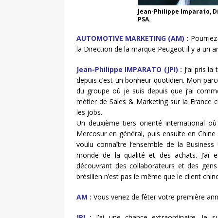
Jean-Philippe Imparato, D
PSA.
AUTOMOTIVE MARKETING (AM) :
Pourriez
la Direction de la marque Peugeot il y a un 
Jean-Philippe IMPARATO (JPI) :
J’ai pris l
depuis c’est un bonheur quotidien. Mon parcou
du groupe où je suis depuis que j’ai comm
métier de Sales & Marketing sur la France
les jobs.
Un deuxième tiers orienté international où 
Mercosur en général, puis ensuite en Chine et
voulu connaître l’ensemble de la Business U
monde de la qualité et des achats. J’ai e
découvrant des collaborateurs et des gens f
brésilien n’est pas le même que le client chin
AM :
Vous venez de fêter votre première anné
JPI :
J’ai une chance extraordinaire. Je s