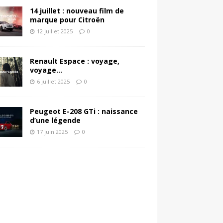
14 juillet : nouveau film de
marque pour Citroën
12 juillet 2025
0
Renault Espace : voyage,
voyage…
6 juillet 2025
0
Peugeot E-208 GTi : naissance
d’une légende
17 juin 2025
0