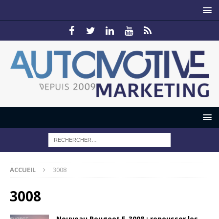
ACCUEIL
3008
3008
Nouveau Peugeot E-3008 : repousser les