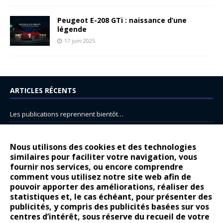
Peugeot E-208 GTi : naissance d’une
légende
17 juin 2025
ARTICLES RÉCENTS
Les publications reprennent bientôt…
DS N°8 : Oui, les français vont parfois trop loin.
14 juillet : nouveau film de marque pour Citroën
Nous utilisons des cookies et des technologies
similaires pour faciliter votre navigation, vous
Renault Espace : voyage, voyage…
fournir nos services, ou encore comprendre
Peugeot E-208 GTi : naissance d’une légende
comment vous utilisez notre site web afin de
pouvoir apporter des améliorations, réaliser des
statistiques et, le cas échéant, pour présenter des
COMMENTAIRES RÉCENTS
publicités, y compris des publicités basées sur vos
centres d’intérêt, sous réserve du recueil de votre
Bernard Dardart
dans
Dacia Sandero : pour les gens vrais