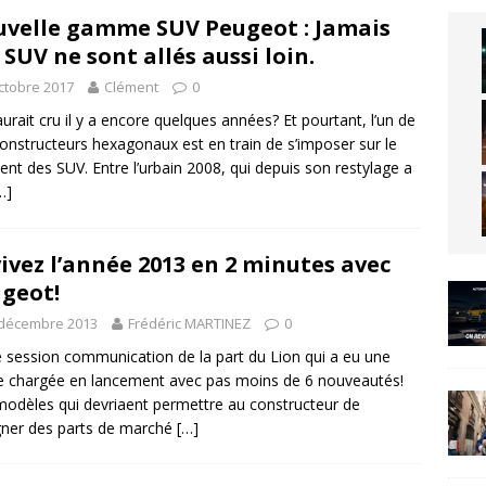
velle gamme SUV Peugeot : Jamais
 SUV ne sont allés aussi loin.
ctobre 2017
Clément
0
’aurait cru il y a encore quelques années? Et pourtant, l’un de
onstructeurs hexagonaux est en train de s’imposer sur le
nt des SUV. Entre l’urbain 2008, qui depuis son restylage a
…]
ivez l’année 2013 en 2 minutes avec
geot!
 décembre 2013
Frédéric MARTINEZ
0
e session communication de la part du Lion qui a eu une
 chargée en lancement avec pas moins de 6 nouveautés!
odèles qui devriaent permettre au constructeur de
ner des parts de marché
[…]