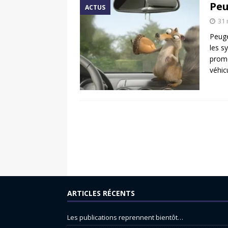
Peu
ACTUS
31 
Peuge
les s
promo
véhic
ARTICLES RÉCENTS
Les publications reprennent bientôt…