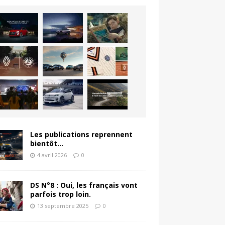
Les publications reprennent
bientôt…
4 avril 2026
0
DS N°8 : Oui, les français vont
parfois trop loin.
13 septembre 2025
0