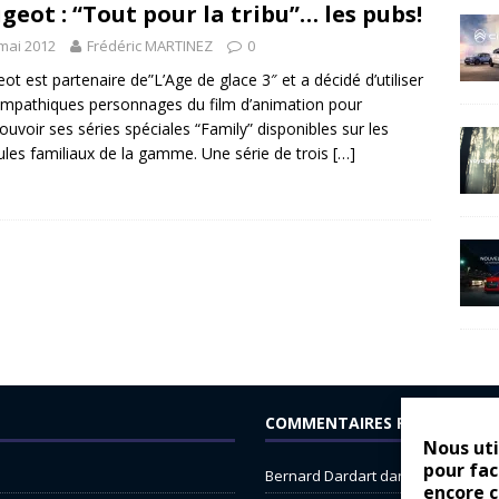
geot : “Tout pour la tribu”… les pubs!
mai 2012
Frédéric MARTINEZ
0
ot est partenaire de”L’Age de glace 3″ et a décidé d’utiliser
ympathiques personnages du film d’animation pour
uvoir ses séries spéciales “Family” disponibles sur les
ules familiaux de la gamme. Une série de trois
[…]
COMMENTAIRES RÉCENTS
Nous uti
pour fac
Bernard Dardart
dans
Dacia Sande
encore 