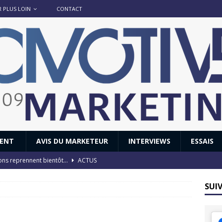
R PLUS LOIN
CONTACT
IENT
AVIS DU MARKETEUR
INTERVIEWS
ESSAIS
ions reprennent bientôt…
ACTUS
8 : Oui, les français vont parfois trop loin.
ACTUS
SUI
 : nouveau film de marque pour Citroën
AVIS DU MARKETEUR
ace : voyage, voyage…
ACTUS