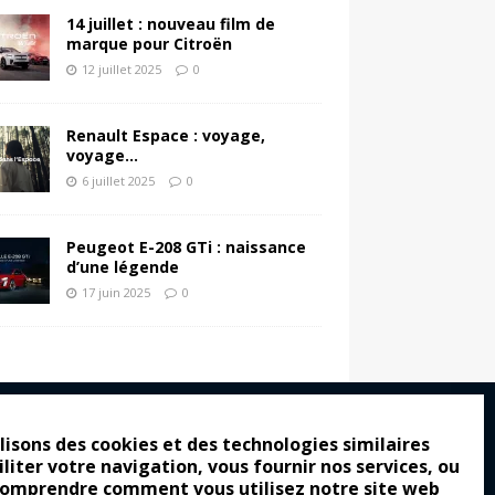
14 juillet : nouveau film de
marque pour Citroën
12 juillet 2025
0
Renault Espace : voyage,
voyage…
6 juillet 2025
0
Peugeot E-208 GTi : naissance
d’une légende
17 juin 2025
0
lisons des cookies et des technologies similaires
iliter votre navigation, vous fournir nos services, ou
ro : pour les gens vrais
comprendre comment vous utilisez notre site web