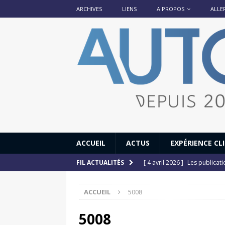
ARCHIVES
LIENS
A PROPOS
ALLE
ACCUEIL
ACTUS
EXPÉRIENCE CL
[ 4 avril 2026 ]
Les publicat
FIL ACTUALITÉS
[ 13 septembre 2025 ]
DS N°
ACCUEIL
5008
[ 12 juillet 2025 ]
14 juillet
[ 6 juillet 2025 ]
Renault Esp
5008