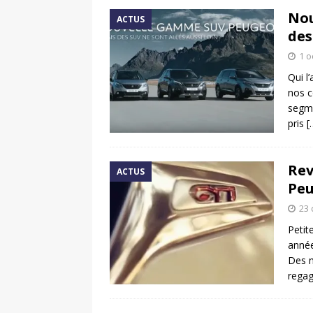
Nou
ACTUS
des
1 o
Qui l
nos c
segme
pris
[
Rev
ACTUS
Peu
23
Petit
année
Des m
regag