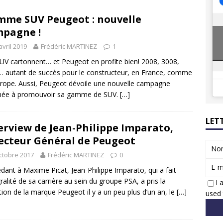
8 GTi : naissance d’une légende
ACTUS
me SUV Peugeot : nouvelle
 Honda dévoile un spot publicitaire… confiné!
ACTUS
pagne !
avril 2019
Frédéric MARTINEZ
1
UV cartonnent… et Peugeot en profite bien! 2008, 3008,
 autant de succès pour le constructeur, en France, comme
rope. Aussi, Peugeot dévoile une nouvelle campagne
inée à promouvoir sa gamme de SUV.
[…]
LET
erview de Jean-Philippe Imparato,
ecteur Général de Peugeot
No
ctobre 2017
Frédéric MARTINEZ
0
E-m
dant à Maxime Picat, Jean-Philippe Imparato, qui a fait
égralité de sa carrière au sein du groupe PSA, a pris la
I 
tion de la marque Peugeot il y a un peu plus d’un an, le
[…]
used 