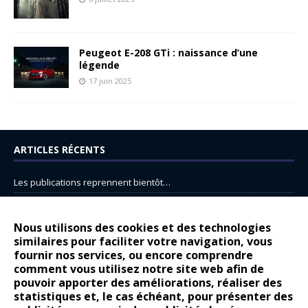
Peugeot E-208 GTi : naissance d’une
légende
17 juin 2025
ARTICLES RÉCENTS
Les publications reprennent bientôt…
DS N°8 : Oui, les français vont parfois trop loin.
14 juillet : nouveau film de marque pour Citroën
Nous utilisons des cookies et des technologies
similaires pour faciliter votre navigation, vous
Renault Espace : voyage, voyage…
fournir nos services, ou encore comprendre
Peugeot E-208 GTi : naissance d’une légende
comment vous utilisez notre site web afin de
pouvoir apporter des améliorations, réaliser des
statistiques et, le cas échéant, pour présenter des
COMMENTAIRES RÉCENTS