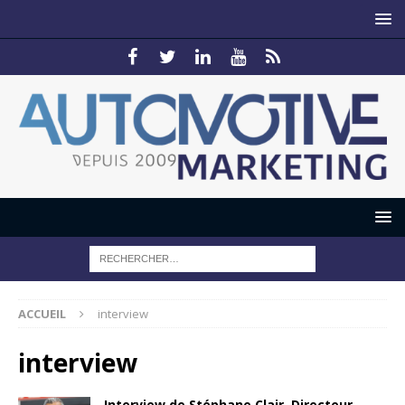
ACCUEIL
interview
interview
Interview de Stéphane Clair, Directeur