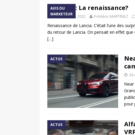
Lancia : La renaissance?
AVIS DU
MARKETEUR
28 novembre 2022
Frédéric MARTINEZ
Renaissance de Lancia. C’était l’une des surpr
du retour de Lancia. On pensait en effet que 
[…]
Nea
ACTUS
cam
24 
Near 
Grand
publi
pour 
Alf
ACTUS
VRP