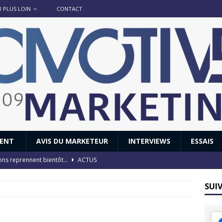
R PLUS LOIN
CONTACT
IENT
AVIS DU MARKETEUR
INTERVIEWS
ESSAIS
ions reprennent bientôt…
ACTUS
8 : Oui, les français vont parfois trop loin.
ACTUS
SUI
 : nouveau film de marque pour Citroën
AVIS DU MARKETEUR
ace : voyage, voyage…
ACTUS