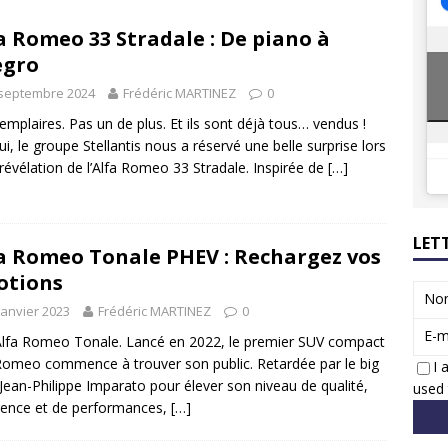
8 GTi : naissance d’une légende
ACTUS
a Romeo 33 Stradale : De piano à
 Honda dévoile un spot publicitaire… confiné!
ACTUS
egro
 septembre 2024
Frédéric MARTINEZ
0
emplaires. Pas un de plus. Et ils sont déjà tous… vendus !
ui, le groupe Stellantis nous a réservé une belle surprise lors
 révélation de l’Alfa Romeo 33 Stradale. Inspirée de
[…]
LET
a Romeo Tonale PHEV : Rechargez vos
otions
No
janvier 2023
Frédéric MARTINEZ
0
E-m
lfa Romeo Tonale. Lancé en 2022, le premier SUV compact
Romeo commence à trouver son public. Retardée par le big
I 
Jean-Philippe Imparato pour élever son niveau de qualité,
used 
gence et de performances,
[…]