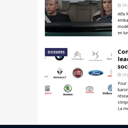
28 
Alfa 
embal
modèl
en lu
Con
DOSSIERS
lea
soc
29 
Pour 
barom
résea
s’imp
La m