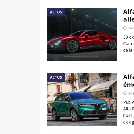
[ 17 juin 2025 ]
Peugeot E-20
Alf
ACTUS
[ 11 avril 2020 ]
#StayHome :
all
24
33 ex
Car o
de la
Alf
ACTUS
ém
24 
Pub A
Alfa 
boss 
d’exi