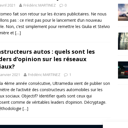
avril 2021
Frédéric MARTINEZ
0
Romeo fait son retour sur les écrans publicitaires. Ne nous
lons pas : ce n’est pas pour le lancement d’un nouveau
e. Non, c’est simplement pour remettre les Giulia et Stelvio
mière et
[…]
structeurs autos : quels sont les
ders d’opinion sur les réseaux
iaux?
janvier 2021
Frédéric MARTINEZ
1
la 4ème année consécutive, Ultramedia vient de publier son
ètre de l’activité des constructeurs automobiles sur les
ux sociaux. Objectif? Identifier quels sont ceux qui
osent comme de véritables leaders d’opinion. Décryptage.
éthodologie
[…]