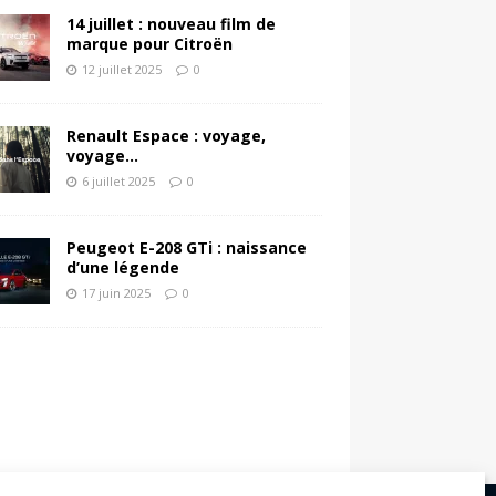
14 juillet : nouveau film de
marque pour Citroën
12 juillet 2025
0
Renault Espace : voyage,
voyage…
6 juillet 2025
0
Peugeot E-208 GTi : naissance
d’une légende
17 juin 2025
0