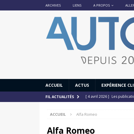
ARCHIVES
LIENS
A PROPOS
ALLE
ACCUEIL
ACTUS
EXPÉRIENCE CL
[ 4 avril 2026 ]
Les publicat
FIL ACTUALITÉS
[ 13 septembre 2025 ]
DS N°
ACCUEIL
Alfa Romeo
[ 12 juillet 2025 ]
14 juillet
[ 6 juillet 2025 ]
Renault Esp
Alfa Romeo