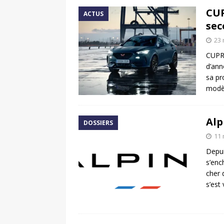
CUP
ACTUS
sec
23 
CUPRA
d’ann
sa pr
modèl
Alp
DOSSIERS
11 
Depui
s’enc
cher 
s’est 