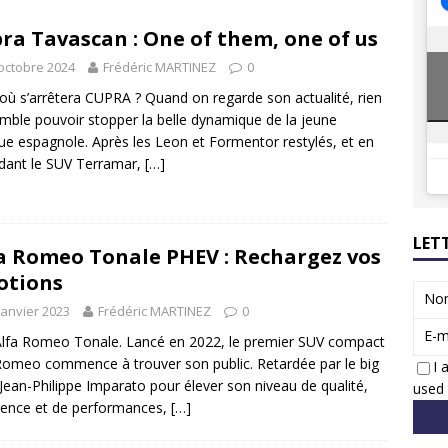
8 GTi : naissance d’une légende
ACTUS
ra Tavascan : One of them, one of us
 Honda dévoile un spot publicitaire… confiné!
ACTUS
octobre 2024
Frédéric MARTINEZ
0
où s’arrêtera CUPRA ? Quand on regarde son actualité, rien
mble pouvoir stopper la belle dynamique de la jeune
e espagnole. Après les Leon et Formentor restylés, et en
dant le SUV Terramar,
[…]
LET
a Romeo Tonale PHEV : Rechargez vos
otions
No
janvier 2023
Frédéric MARTINEZ
0
E-m
lfa Romeo Tonale. Lancé en 2022, le premier SUV compact
Romeo commence à trouver son public. Retardée par le big
I 
Jean-Philippe Imparato pour élever son niveau de qualité,
used 
gence et de performances,
[…]