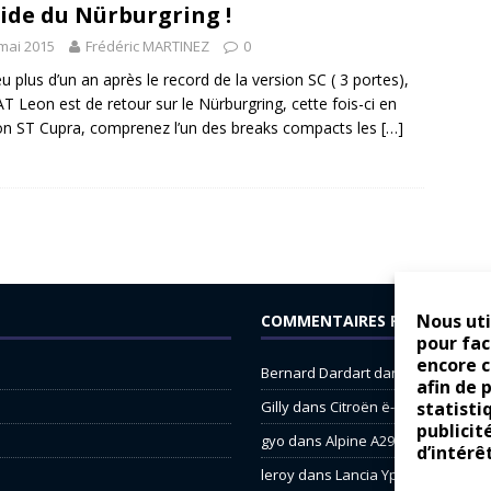
ide du Nürburgring !
mai 2015
Frédéric MARTINEZ
0
u plus d’un an après le record de la version SC ( 3 portes),
AT Leon est de retour sur le Nürburgring, cette fois-ci en
on ST Cupra, comprenez l’un des breaks compacts les
[…]
Nous uti
COMMENTAIRES RÉCENTS
pour fac
encore 
Bernard Dardart
dans
Dacia Sande
afin de 
statisti
Gilly
dans
Citroën ë-C3 : la révolu
publicit
gyo
dans
Alpine A290 : L’irrésistibl
d’intérê
leroy
dans
Lancia Ypsilon : nature