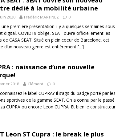
A SEAT : SEAT ouvre son nouveau
tre dédié à la mobilité urbaine
juin 2020
Frédéric MARTINEZ
0
 une première présentation il y a quelques semaines sous
t digital, COVID19 oblige, SEAT ouvre officiellement les
s de CASA SEAT. Situé en plein coeur de Barcelone, cet
e d’un nouveau genre est entièrement
[…]
RA : naissance d’une nouvelle
rque!
évrier 2018
Clément
0
connaissez le label CUPRA? Il s’agit du badge porté par les
ons sportives de la gamme SEAT. On a connu par le passé
biza CUPRA ou encore Leon CUPRA. Et bien le constructeur
T Leon ST Cupra : le break le plus