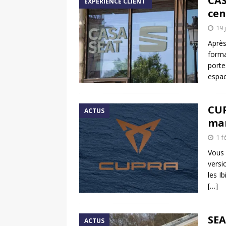
CAS
EXPÉRIENCE CLIENT
cen
19 
Après
forma
porte
espac
CUP
ACTUS
ma
1 f
Vous 
versi
les I
[…]
SEA
ACTUS