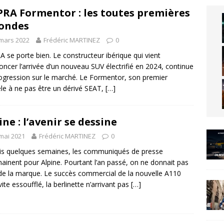
RA Formentor : les toutes premières
ondes
mars 2022
Frédéric MARTINEZ
0
 se porte bien. Le constructeur ibérique qui vient
oncer l’arrivée d’un nouveau SUV électrifié en 2024, continue
ogression sur le marché. Le Formentor, son premier
e à ne pas être un dérivé SEAT,
[…]
ine : l’avenir se dessine
mai 2021
Frédéric MARTINEZ
0
s quelques semaines, les communiqués de presse
hainent pour Alpine. Pourtant l’an passé, on ne donnait pas
de la marque. Le succès commercial de la nouvelle A110
vite essoufflé, la berlinette n’arrivant pas
[…]