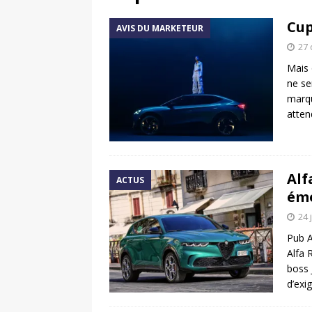
[ 17 juin 2025 ]
Peugeot E-20
Cup
AVIS DU MARKETEUR
[ 11 avril 2020 ]
#StayHome :
27 
Mais 
ne se
marqu
atten
Alf
ACTUS
ém
24 
Pub A
Alfa 
boss 
d’exi