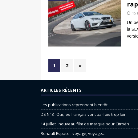
rap
15 
Un pe
la SE
versi
1
2
»
ARTICLES RÉCENTS
Les publications reprennent bientôt…
DS N°8 : Oui, les français vont parfois trop loin.
14 juillet : nouveau film de marque pour Citroën
Renault Espace : voyage, voyage…