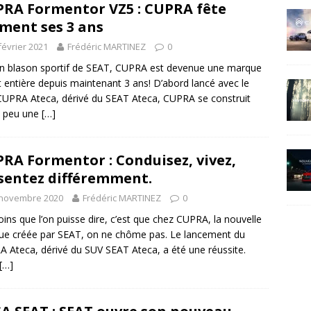
RA Formentor VZ5 : CUPRA fête
iment ses 3 ans
février 2021
Frédéric MARTINEZ
0
n blason sportif de SEAT, CUPRA est devenue une marque
t entière depuis maintenant 3 ans! D’abord lancé avec le
UPRA Ateca, dérivé du SEAT Ateca, CUPRA se construit
à peu une
[…]
RA Formentor : Conduisez, vivez,
sentez différemment.
 novembre 2020
Frédéric MARTINEZ
0
ins que l’on puisse dire, c’est que chez CUPRA, la nouvelle
e créée par SEAT, on ne chôme pas. Le lancement du
 Ateca, dérivé du SUV SEAT Ateca, a été une réussite.
[…]