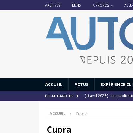
ARCHIVES
LIENS
A PROPOS
ALLE
ACCUEIL
ACTUS
EXPÉRIENCE CL
[ 4 avril 2026 ]
Les publicat
FIL ACTUALITÉS
[ 13 septembre 2025 ]
DS N°
ACCUEIL
Cupra
[ 12 juillet 2025 ]
14 juillet
[ 6 juillet 2025 ]
Renault Esp
Cupra