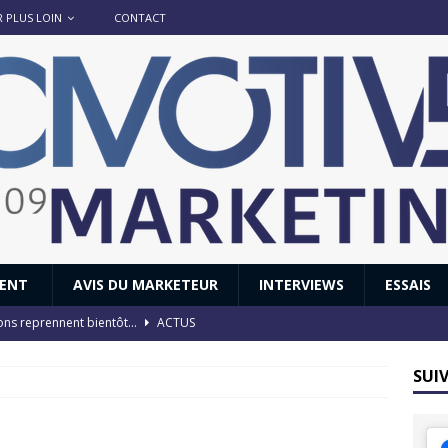
R PLUS LOIN
CONTACT
IENT
AVIS DU MARKETEUR
INTERVIEWS
ESSAIS
ions reprennent bientôt…
ACTUS
8 : Oui, les français vont parfois trop loin.
ACTUS
SUI
 : nouveau film de marque pour Citroën
AVIS DU MARKETEUR
ace : voyage, voyage…
ACTUS