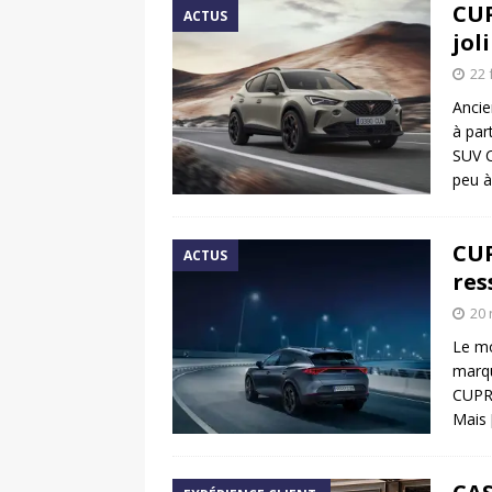
CUP
ACTUS
jol
22 
Ancie
à par
SUV C
peu 
CUP
ACTUS
res
20
Le mo
marqu
CUPRA
Mais