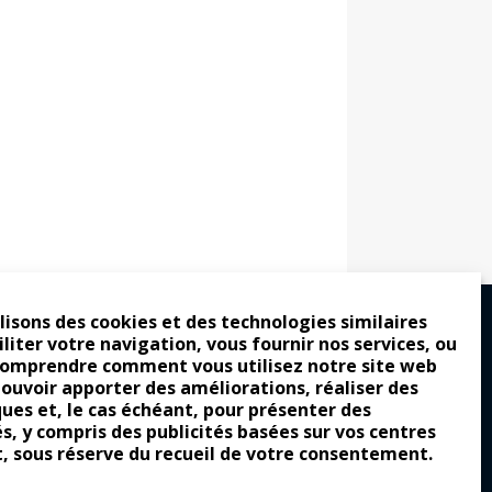
lisons des cookies et des technologies similaires
iliter votre navigation, vous fournir nos services, ou
comprendre comment vous utilisez notre site web
ro : pour les gens vrais
pouvoir apporter des améliorations, réaliser des
ques et, le cas échéant, pour présenter des
tion a commencé
és, y compris des publicités basées sur vos centres
e attraction de la légèreté
t, sous réserve du recueil de votre consentement.
llement envoûtante ?