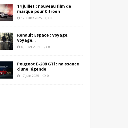
14 juillet : nouveau film de
marque pour Citroën
12 juillet 2025
0
Renault Espace : voyage,
voyage…
6 juillet 2025
0
Peugeot E-208 GTi : naissance
d’une légende
17 juin 2025
0