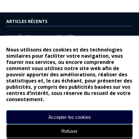
ARTICLES RÉCENTS
Les publications reprennent bientôt…
DS N°8 : Oui, les français vont parfois trop loin.
Nous utilisons des cookies et des technologies
similaires pour faciliter votre navigation, vous
14 juillet : nouveau film de marque pour Citroën
fournir nos services, ou encore comprendre
Renault Espace : voyage, voyage…
comment vous utilisez notre site web afin de
pouvoir apporter des améliorations, réaliser des
Peugeot E-208 GTi : naissance d’une légende
statistiques et, le cas échéant, pour présenter des
publicités, y compris des publicités basées sur vos
COMMENTAIRES RÉCENTS
centres d’intérêt, sous réserve du recueil de votre
consentement.
Bernard Dardart
dans
Dacia Sandero : pour les gens vrais
Gilly
dans
Citroën ë-C3 : la révolution a commencé
Accepter les cookies
gyo
dans
Alpine A290 : L’irrésistible attraction de la légèreté
Refuser
leroy
dans
Lancia Ypsilon : naturellement envoûtante ?