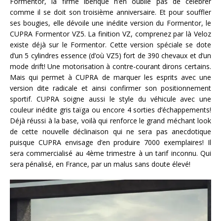
Formentor, la firme ibérique n’en oublie pas de célébrer
comme il se doit son troisième anniversaire. Et pour souffler
ses bougies, elle dévoile une inédite version du Formentor, le
CUPRA Formentor VZ5. La finition VZ, comprenez par là Veloz
existe déjà sur le Formentor. Cette version spéciale se dote
d’un 5 cylindres essence (d’où VZ5) fort de 390 chevaux et d’un
mode drift! Une motorisation à contre-courant dirons certains.
Mais qui permet à CUPRA de marquer les esprits avec une
version dite radicale et ainsi confirmer son positionnement
sportif. CUPRA soigne aussi le style du véhicule avec une
couleur inédite gris taïga ou encore 4 sorties d’échappements!
Déjà réussi à la base, voilà qui renforce le grand méchant look
de cette nouvelle déclinaison qui ne sera pas anecdotique
puisque CUPRA envisage d’en produire 7000 exemplaires! Il
sera commercialisé au 4ème trimestre à un tarif inconnu. Qui
sera pénalisé, en France, par un malus sans doute élevé!