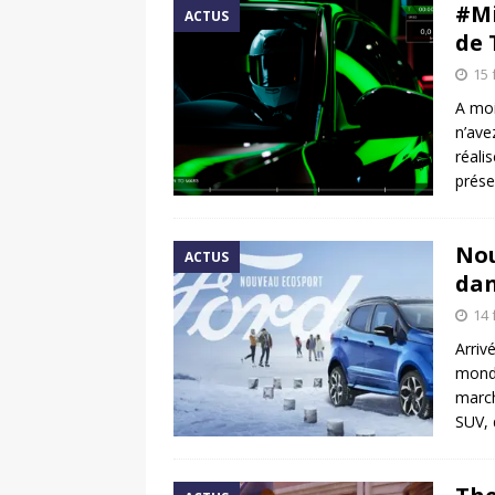
#Mi
ACTUS
de 
15 
A moi
n’ave
réali
prés
Nou
ACTUS
dan
14 
Arriv
mondi
march
SUV, 