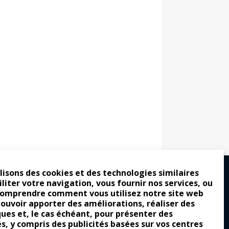
lisons des cookies et des technologies similaires
iliter votre navigation, vous fournir nos services, ou
comprendre comment vous utilisez notre site web
ro : pour les gens vrais
pouvoir apporter des améliorations, réaliser des
ques et, le cas échéant, pour présenter des
tion a commencé
és, y compris des publicités basées sur vos centres
e attraction de la légèreté