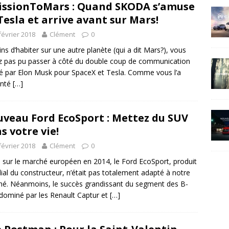
ssionToMars : Quand SKODA s’amuse
Tesla et arrive avant sur Mars!
février 2018
Clément
0
ns d’habiter sur une autre planète (qui a dit Mars?), vous
z pas pu passer à côté du double coup de communication
sé par Elon Musk pour SpaceX et Tesla. Comme vous l’a
enté
[…]
veau Ford EcoSport : Mettez du SUV
s votre vie!
février 2018
Clément
0
é sur le marché européen en 2014, le Ford EcoSport, produit
al du constructeur, n’était pas totalement adapté à notre
é. Néanmoins, le succès grandissant du segment des B-
dominé par les Renault Captur et
[…]