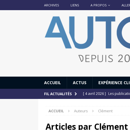
ARCHIVES
LIENS
A PROPOS
ALLE
ACCUEIL
ACTUS
EXPÉRIENCE CL
[ 4 avril 2026 ]
Les publicat
FIL ACTUALITÉS
[ 13 septembre 2025 ]
DS N°
ACCUEIL
Auteurs
Clément
[ 12 juillet 2025 ]
14 juillet
[ 6 juillet 2025 ]
Renault Esp
Articles par
Clément