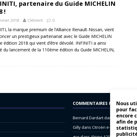
INITI, partenaire du Guide MICHELIN
 !
évrier 2018
Clément
0
ITI, la marque premium de l’Alliance Renault-Nissan, vient
oncer un prestigieux partenariat avec le Guide MICHELIN
e édition 2018 qui vient d’être dévoilé. INFINITI a ainsi
té du lancement de la 110ème édition du Guide MICHELIN,
Nous uti
COMMENTAIRES RÉCENTS
pour fac
encore 
Bernard Dardart
dans
Dacia Sande
afin de 
statisti
Gilly
dans
Citroën ë-C3 : la révolu
publicit
gyo
dans
Alpine A290 : L’irrésistibl