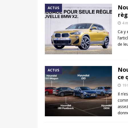
Nou
ACTUS
règ
4 m
Ca y 
l’art
de le
Nou
ACTUS
ce 
19 
Il n’
commu
assez
donn