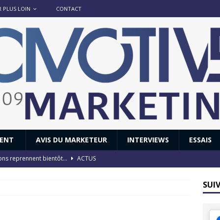
R PLUS LOIN
CONTACT
IENT
AVIS DU MARKETEUR
INTERVIEWS
ESSAIS
ions reprennent bientôt…
ACTUS
8 : Oui, les français vont parfois trop loin.
ACTUS
SUI
 : nouveau film de marque pour Citroën
AVIS DU MARKETEUR
ace : voyage, voyage…
ACTUS