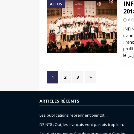
INF
ACTUS
2018
6 f
INFIN
d’ann
Franc
profi
le
[…]
1
2
3
»
ARTICLES RÉCENTS
Les publications reprennent bientôt…
DS N°8 : Oui, les français vont parfois trop loin.
14 juillet : nouveau film de marque pour Citroën