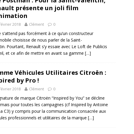
 Postman : Pour la Saint-Valentin,
ault présente un joli film
nimation
février 2018
Clément
0
 s’attend pas forcément à ce qu’un constructeur
obile choisisse de nous parler de la Saint-
tin. Pourtant, Renault s’y essaie avec Le Loft de Publicis
il, et ce afin de mettre en avant sa gamme
[…]
me Véhicules Utilitaires Citroën :
pired by Pro !
février 2018
Clément
0
gnature de marque Citroën “Inspired by You” se décline
mais pour toutes les campagnes (cf Inspired by Antoine
la C3) y compris pour la communication consacrée aux
ules professionnels et utilitaires de la marque
[…]