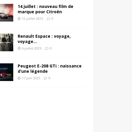
14 juillet : nouveau film de
marque pour Citroën
12 juillet 2025
0
Renault Espace : voyage,
voyage…
6 juillet 2025
0
Peugeot E-208 GTi : naissance
d’une légende
17 juin 2025
0