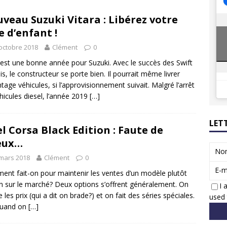
8 GTi : naissance d’une légende
ACTUS
veau Suzuki Vitara : Libérez votre
 Honda dévoile un spot publicitaire… confiné!
ACTUS
 d’enfant !
octobre 2018
Clément
0
est une bonne année pour Suzuki. Avec le succès des Swift
nis, le constructeur se porte bien. Il pourrait même livrer
tage véhicules, si l’approvisionnement suivait. Malgré l’arrêt
hicules diesel, l’année 2019
[…]
LET
l Corsa Black Edition : Faute de
eux…
No
mars 2018
Clément
0
E-m
nt fait-on pour maintenir les ventes d’un modèle plutôt
n sur le marché? Deux options s’offrent généralement. On
I 
 les prix (qui a dit on brade?) et on fait des séries spéciales.
used 
quand on
[…]