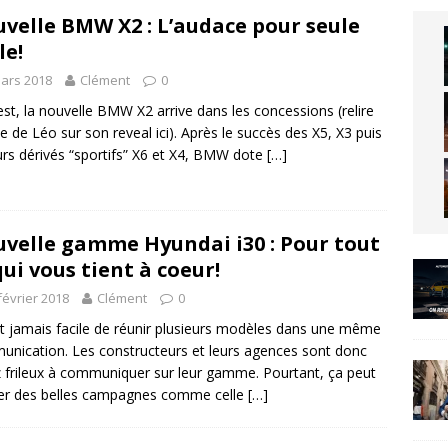
velle BMW X2 : L’audace pour seule
le!
ars 2018
Clément
0
est, la nouvelle BMW X2 arrive dans les concessions (relire
icle de Léo sur son reveal ici). Après le succès des X5, X3 puis
urs dérivés “sportifs” X6 et X4, BMW dote
[…]
velle gamme Hyundai i30 : Pour tout
qui vous tient à coeur!
février 2018
Clément
0
est jamais facile de réunir plusieurs modèles dans une même
nication. Les constructeurs et leurs agences sont donc
 frileux à communiquer sur leur gamme. Pourtant, ça peut
er des belles campagnes comme celle
[…]