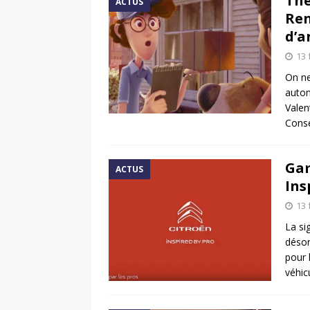
The
ACTUS
Ren
d’a
13 
On ne
autom
Valen
Conse
Gam
ACTUS
Ins
13 
La si
désor
pour 
véhic