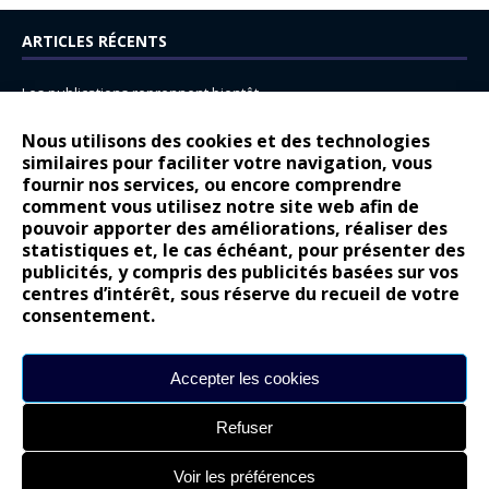
ARTICLES RÉCENTS
Les publications reprennent bientôt…
DS N°8 : Oui, les français vont parfois trop loin.
Nous utilisons des cookies et des technologies
similaires pour faciliter votre navigation, vous
14 juillet : nouveau film de marque pour Citroën
fournir nos services, ou encore comprendre
Renault Espace : voyage, voyage…
comment vous utilisez notre site web afin de
pouvoir apporter des améliorations, réaliser des
Peugeot E-208 GTi : naissance d’une légende
statistiques et, le cas échéant, pour présenter des
publicités, y compris des publicités basées sur vos
COMMENTAIRES RÉCENTS
centres d’intérêt, sous réserve du recueil de votre
consentement.
Bernard Dardart
dans
Dacia Sandero : pour les gens vrais
Gilly
dans
Citroën ë-C3 : la révolution a commencé
Accepter les cookies
gyo
dans
Alpine A290 : L’irrésistible attraction de la légèreté
Refuser
leroy
dans
Lancia Ypsilon : naturellement envoûtante ?
maria
dans
Nouvelle Opel Corsa : Yes of Corsa !
Voir les préférences