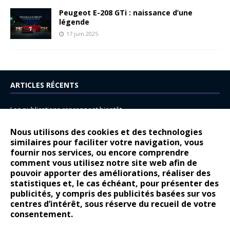
Peugeot E-208 GTi : naissance d’une
légende
17 juin 2025
ARTICLES RÉCENTS
Les publications reprennent bientôt…
DS N°8 : Oui, les français vont parfois trop loin.
Nous utilisons des cookies et des technologies
similaires pour faciliter votre navigation, vous
14 juillet : nouveau film de marque pour Citroën
fournir nos services, ou encore comprendre
Renault Espace : voyage, voyage…
comment vous utilisez notre site web afin de
pouvoir apporter des améliorations, réaliser des
Peugeot E-208 GTi : naissance d’une légende
statistiques et, le cas échéant, pour présenter des
publicités, y compris des publicités basées sur vos
COMMENTAIRES RÉCENTS
centres d’intérêt, sous réserve du recueil de votre
consentement.
Bernard Dardart
dans
Dacia Sandero : pour les gens vrais