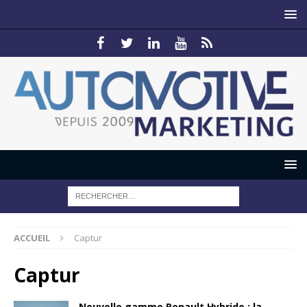
ACCUEIL
Captur
Captur
Nouvelle gamme Renault Hybride : la