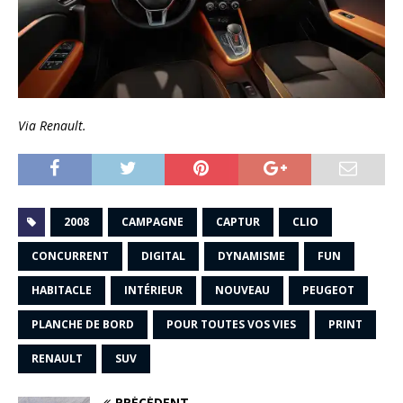
Via Renault.
2008
CAMPAGNE
CAPTUR
CLIO
CONCURRENT
DIGITAL
DYNAMISME
FUN
HABITACLE
INTÉRIEUR
NOUVEAU
PEUGEOT
PLANCHE DE BORD
POUR TOUTES VOS VIES
PRINT
RENAULT
SUV
PRÉCÉDENT