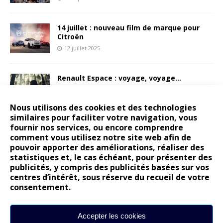
14 juillet : nouveau film de marque pour
Citroën
12 juillet 2025
Renault Espace : voyage, voyage…
6 juillet 2025
Nous utilisons des cookies et des technologies
similaires pour faciliter votre navigation, vous
fournir nos services, ou encore comprendre
Peugeot E-208 GTi : naissance d’une
comment vous utilisez notre site web afin de
légende
pouvoir apporter des améliorations, réaliser des
17 juin 2025
statistiques et, le cas échéant, pour présenter des
publicités, y compris des publicités basées sur vos
centres d’intérêt, sous réserve du recueil de votre
consentement.
ARTICLES RÉCENTS
Accepter les cookies
Les publications reprennent bientôt…