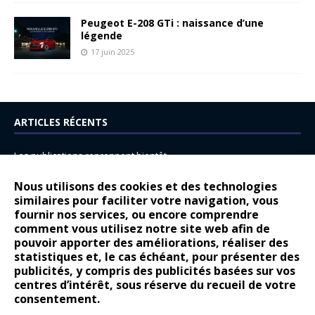
Peugeot E-208 GTi : naissance d’une
légende
17 juin 2025
ARTICLES RÉCENTS
Les publications reprennent bientôt…
DS N°8 : Oui, les français vont parfois trop loin.
Nous utilisons des cookies et des technologies
14 juillet : nouveau film de marque pour Citroën
similaires pour faciliter votre navigation, vous
fournir nos services, ou encore comprendre
Renault Espace : voyage, voyage…
comment vous utilisez notre site web afin de
pouvoir apporter des améliorations, réaliser des
Peugeot E-208 GTi : naissance d’une légende
statistiques et, le cas échéant, pour présenter des
publicités, y compris des publicités basées sur vos
COMMENTAIRES RÉCENTS
centres d’intérêt, sous réserve du recueil de votre
consentement.
Bernard Dardart
dans
Dacia Sandero : pour les gens vrais