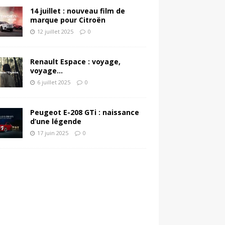
14 juillet : nouveau film de
marque pour Citroën
12 juillet 2025
0
Renault Espace : voyage,
voyage…
6 juillet 2025
0
Peugeot E-208 GTi : naissance
d’une légende
17 juin 2025
0