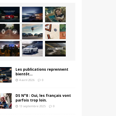
Les publications reprennent
bientôt…
4 avril 2026
0
DS N°8 : Oui, les français vont
parfois trop loin.
13 septembre 2025
0