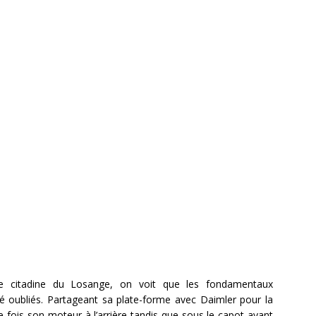
le citadine du Losange, on voit que les fondamentaux
té oubliés. Partageant sa plate-forme avec Daimler pour la
 fois son moteur à l’arrière tandis que sous le capot avant