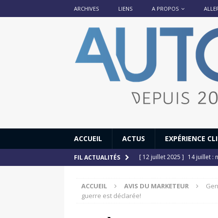
ARCHIVES
LIENS
A PROPOS
ALLE
ACCUEIL
ACTUS
EXPÉRIENCE CL
[ 12 juillet 2025 ]
14 juillet
FIL ACTUALITÉS
[ 6 juillet 2025 ]
Renault Esp
ACCUEIL
AVIS DU MARKETEUR
Genè
[ 17 juin 2025 ]
Peugeot E-20
guerre est déclarée!
[ 11 avril 2020 ]
#StayHome :