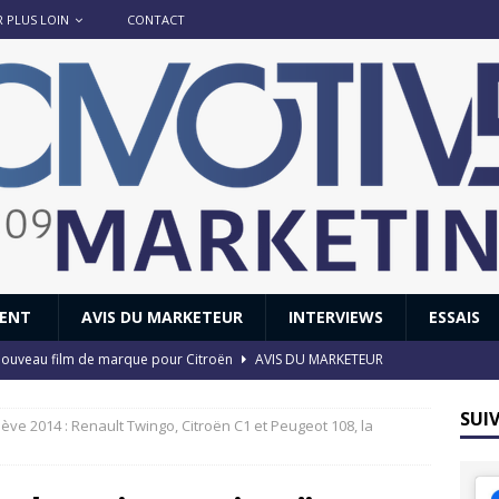
R PLUS LOIN
CONTACT
IENT
AVIS DU MARKETEUR
INTERVIEWS
ESSAIS
 : nouveau film de marque pour Citroën
AVIS DU MARKETEUR
ace : voyage, voyage…
ACTUS
SUI
ve 2014 : Renault Twingo, Citroën C1 et Peugeot 108, la
8 GTi : naissance d’une légende
ACTUS
 Honda dévoile un spot publicitaire… confiné!
ACTUS