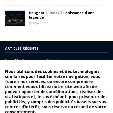
Peugeot E-208 GTi : naissance d’une
légende
17 juin 2025
ARTICLES RÉCENTS
Les publications reprennent bientôt…
DS N°8 : Oui, les français vont parfois trop loin.
Nous utilisons des cookies et des technologies
14 juillet : nouveau film de marque pour Citroën
similaires pour faciliter votre navigation, vous
fournir nos services, ou encore comprendre
Renault Espace : voyage, voyage…
comment vous utilisez notre site web afin de
pouvoir apporter des améliorations, réaliser des
Peugeot E-208 GTi : naissance d’une légende
statistiques et, le cas échéant, pour présenter des
publicités, y compris des publicités basées sur vos
COMMENTAIRES RÉCENTS
centres d’intérêt, sous réserve du recueil de votre
consentement.