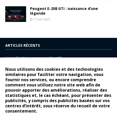
Peugeot E-208 GTi : naissance d’une
légende
17 juin 2025
ARTICLES RÉCENTS
Les publications reprennent bientôt…
DS N°8 : Oui, les français vont parfois trop loin.
Nous utilisons des cookies et des technologies
14 juillet : nouveau film de marque pour Citroën
similaires pour faciliter votre navigation, vous
fournir nos services, ou encore comprendre
Renault Espace : voyage, voyage…
comment vous utilisez notre site web afin de
pouvoir apporter des améliorations, réaliser des
Peugeot E-208 GTi : naissance d’une légende
statistiques et, le cas échéant, pour présenter des
publicités, y compris des publicités basées sur vos
COMMENTAIRES RÉCENTS
centres d’intérêt, sous réserve du recueil de votre
consentement.
Bernard Dardart
dans
Dacia Sandero : pour les gens vrais