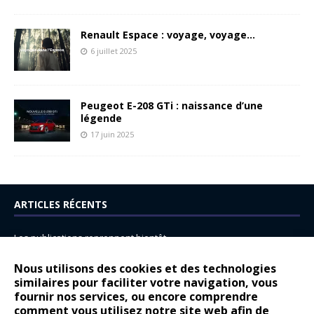
Renault Espace : voyage, voyage…
6 juillet 2025
Peugeot E-208 GTi : naissance d’une
légende
17 juin 2025
ARTICLES RÉCENTS
Les publications reprennent bientôt…
DS N°8 : Oui, les français vont parfois trop loin.
Nous utilisons des cookies et des technologies
similaires pour faciliter votre navigation, vous
14 juillet : nouveau film de marque pour Citroën
fournir nos services, ou encore comprendre
Renault Espace : voyage, voyage…
comment vous utilisez notre site web afin de