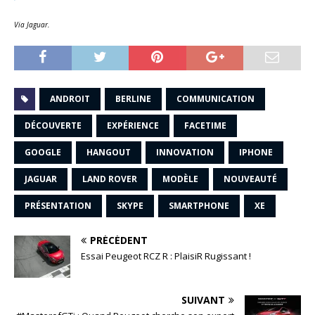
Via Jaguar.
ANDROIT
BERLINE
COMMUNICATION
DÉCOUVERTE
EXPÉRIENCE
FACETIME
GOOGLE
HANGOUT
INNOVATION
IPHONE
JAGUAR
LAND ROVER
MODÈLE
NOUVEAUTÉ
PRÉSENTATION
SKYPE
SMARTPHONE
XE
PRÉCÉDENT
Essai Peugeot RCZ R : PlaisiR Rugissant !
SUIVANT