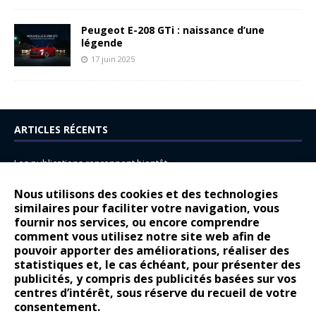
Peugeot E-208 GTi : naissance d’une
légende
17 juin 2025
ARTICLES RÉCENTS
Les publications reprennent bientôt…
DS N°8 : Oui, les français vont parfois trop loin.
Nous utilisons des cookies et des technologies
similaires pour faciliter votre navigation, vous
14 juillet : nouveau film de marque pour Citroën
fournir nos services, ou encore comprendre
Renault Espace : voyage, voyage…
comment vous utilisez notre site web afin de
pouvoir apporter des améliorations, réaliser des
Peugeot E-208 GTi : naissance d’une légende
statistiques et, le cas échéant, pour présenter des
publicités, y compris des publicités basées sur vos
COMMENTAIRES RÉCENTS
centres d’intérêt, sous réserve du recueil de votre
consentement.
Bernard Dardart
dans
Dacia Sandero : pour les gens vrais