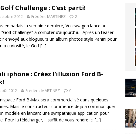
Golf Challenge : C’est parti!
octobre 2012
Frédéric MARTINEZ
2
us en parlais la semaine dernière, Volkswagen lance un
 “Golf Challenge” à compter d’aujourd’hui. Après un teaser
oir envoyé aux blogueurs un album photos style Panini pour
r la curiosité, le Golf
[…]
li iphone : Créez l’illusion Ford B-
x!
août 2012
Frédéric MARTINEZ
0
nispace Ford B-Max sera commercialisé dans quelques
nes. Mais le constructeur commence déjà à communiquer
on modèle en lançant une sympathique application pour
e. Pour la télécharger, il suffit de vous rendre ici
[…]