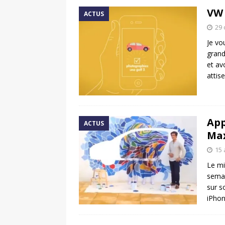
VW 
ACTUS
29 
Je vo
grand
et av
attise
App
ACTUS
Ma
15 
Le mi
semai
sur s
iPhon