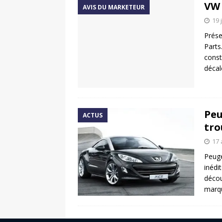
VW 
AVIS DU MARKETEUR
19 
Prése
Parts
const
décal
Peu
ACTUS
tro
17 
Peug
inédi
décou
marq