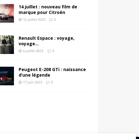
14 juillet : nouveau film de
marque pour Citroën
12 juillet 2025
0
Renault Espace : voyage,
voyage…
6 juillet 2025
0
Peugeot E-208 GTi : naissance
d’une légende
17 juin 2025
0