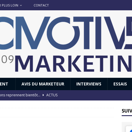
R PLUS LOIN
CONTACT
IENT
AVIS DU MARKETEUR
INTERVIEWS
ESSAIS
ions reprennent bientôt…
ACTUS
8 : Oui, les français vont parfois trop loin.
ACTUS
SUI
 : nouveau film de marque pour Citroën
AVIS DU MARKETEUR
ace : voyage, voyage…
ACTUS