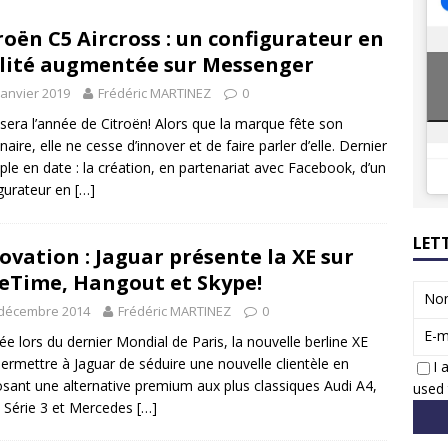
8 GTi : naissance d’une légende
ACTUS
roën C5 Aircross : un configurateur en
 Honda dévoile un spot publicitaire… confiné!
ACTUS
lité augmentée sur Messenger
janvier 2019
Frédéric MARTINEZ
0
sera l’année de Citroën! Alors que la marque fête son
naire, elle ne cesse d’innover et de faire parler d’elle. Dernier
le en date : la création, en partenariat avec Facebook, d’un
gurateur en
[…]
LET
ovation : Jaguar présente la XE sur
eTime, Hangout et Skype!
No
 décembre 2014
Frédéric MARTINEZ
0
E-m
ée lors du dernier Mondial de Paris, la nouvelle berline XE
permettre à Jaguar de séduire une nouvelle clientèle en
I 
sant une alternative premium aux plus classiques Audi A4,
used 
Série 3 et Mercedes
[…]