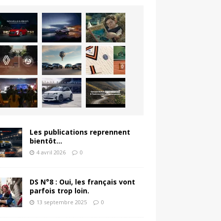
Les publications reprennent
bientôt…
4 avril 2026
0
DS N°8 : Oui, les français vont
parfois trop loin.
13 septembre 2025
0