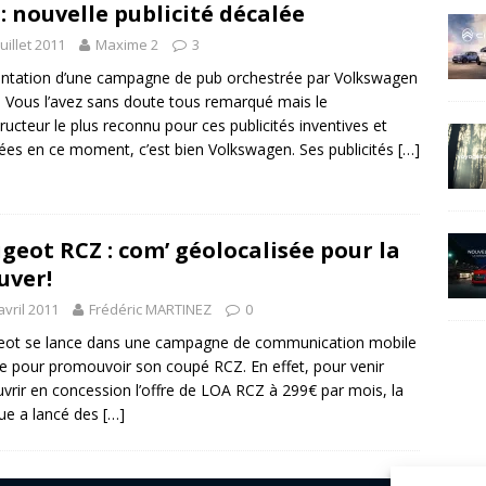
: nouvelle publicité décalée
juillet 2011
Maxime 2
3
ntation d’une campagne de pub orchestrée par Volkswagen
. Vous l’avez sans doute tous remarqué mais le
ructeur le plus reconnu pour ces publicités inventives et
ées en ce moment, c’est bien Volkswagen. Ses publicités
[…]
geot RCZ : com’ géolocalisée pour la
uver!
avril 2011
Frédéric MARTINEZ
0
eot se lance dans une campagne de communication mobile
te pour promouvoir son coupé RCZ. En effet, pour venir
vrir en concession l’offre de LOA RCZ à 299€ par mois, la
ue a lancé des
[…]