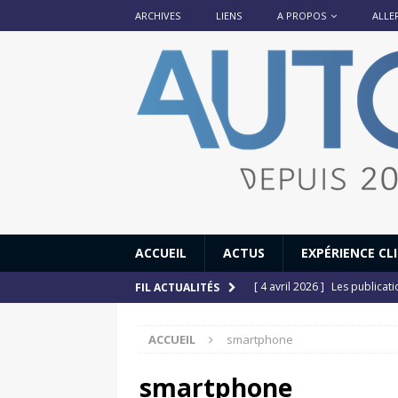
ARCHIVES
LIENS
A PROPOS
ALLE
ACCUEIL
ACTUS
EXPÉRIENCE CL
[ 4 avril 2026 ]
Les publicat
FIL ACTUALITÉS
[ 13 septembre 2025 ]
DS N°
ACCUEIL
smartphone
[ 12 juillet 2025 ]
14 juillet
[ 6 juillet 2025 ]
Renault Esp
smartphone